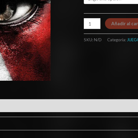
Añadir al car
SKU:
N/D
Categoría:
JUEG