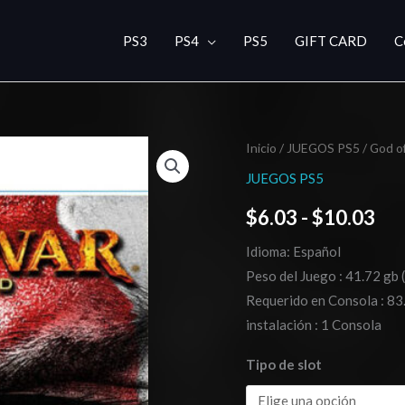
PS3
PS4
PS5
GIFT CARD
C
God
Inicio
/
JUEGOS PS5
/ God o
Ra
of
JUEGOS PS5
de
War
$
6.03
-
$
10.03
III
pre
Remastered
Idioma: Español
de
PS5
Peso del Juego : 41.72 gb 
cantidad
$6
Requerido en Consola : 83
instalación : 1 Consola
has
Tipo de slot
$1