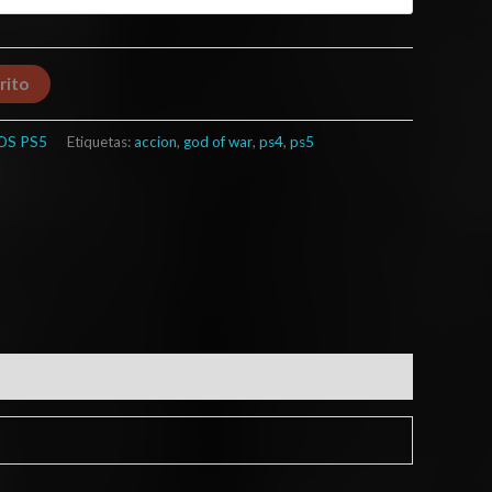
rito
OS PS5
Etiquetas:
accion
,
god of war
,
ps4
,
ps5