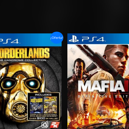
Rango
Rango
¡Oferta!
de
de
precios:
precios:
desde
desde
$6.03
$6.03
hasta
hasta
$10.03
$10.03