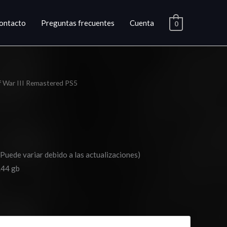
ontacto
Preguntas frecuentes
Cuenta
0
f War III Remastered PS5
ngo
cios:
sde
(Puede variar debido a las actualizaciones)
.03
.44 gb
ta
0.03