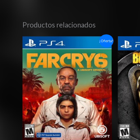
Productos relacionados
Rango
¡Oferta!
de
precios:
desde
$10.03
hasta
$17.03