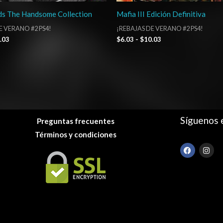
ds The Handsome Collection
Mafia III Edición Definitiva
E VERANO #2 PS4!
¡REBAJAS DE VERANO #2 PS4!
.03
$
6.03
-
$
10.03
Síguenos 
Preguntas frecuentes
Términos y condiciones
F
I
a
n
c
s
e
t
b
a
o
g
o
r
k
a
m