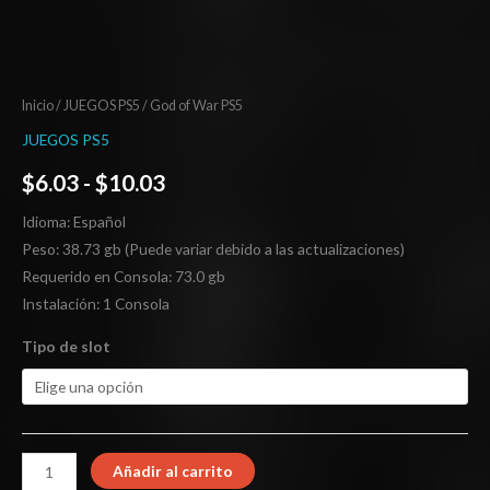
Inicio
/
JUEGOS PS5
/ God of War PS5
JUEGOS PS5
$
6.03
-
$
10.03
Idioma: Español
Peso: 38.73 gb (Puede variar debido a las actualizaciones)
Requerido en Consola: 73.0 gb
Instalación: 1 Consola
Tipo de slot
Añadir al carrito