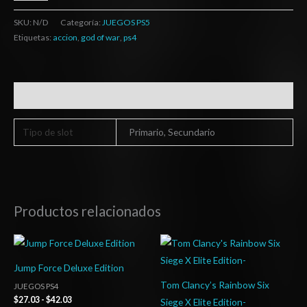
SKU:
N/D
Categoría:
JUEGOS PS5
Etiquetas:
accion
,
god of war
,
ps4
Información adicional
Tipo de slot
Primario, Secundario
Productos relacionados
Rango
Rango
de
de
precios:
precios:
Jump Force Deluxe Edition
desde
desde
$27.03
$4.00
Tom Clancy’s Rainbow Six
JUEGOS PS4
hasta
hasta
$
27.03
-
$
42.03
Siege X Elite Edition-
$42.03
$7.00