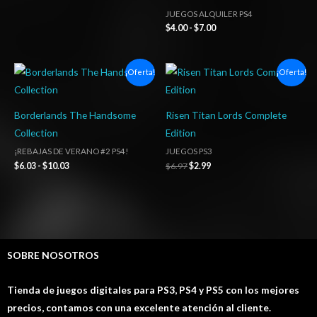
JUEGOS ALQUILER PS4
$
4.00
-
$
7.00
Rango
El
El
¡Oferta!
¡Oferta!
de
precio
precio
precios:
original
actual
desde
era:
es:
$6.03
$6.97.
$2.99.
Borderlands The Handsome
Risen Titan Lords Complete
hasta
Collection
Edition
$10.03
¡REBAJAS DE VERANO #2 PS4!
JUEGOS PS3
$
6.03
-
$
10.03
$
6.97
$
2.99
SOBRE NOSOTROS
Tienda de juegos digitales para PS3, PS4 y PS5 con los mejores
precios, contamos con una excelente atención al cliente.