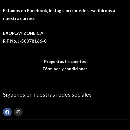
Estamos en Facebook, Instagram o puedes escribirnos a
nuestro correo.
EXOPLAY ZONE C.A
RIF No. J-50078166-0
Preguntas frecuentes
Términos y condiciones
Síguenos en nuestras redes sociales
F
I
a
n
c
s
e
t
b
a