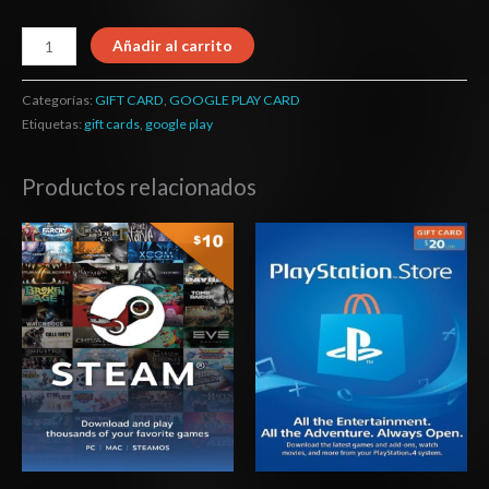
Añadir al carrito
Categorías:
GIFT CARD
,
GOOGLE PLAY CARD
Etiquetas:
gift cards
,
google play
Productos relacionados