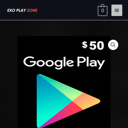
Ir
Menú
0
al
contenido
princi
Google
Play
Gift
Card
50
USD
cantidad