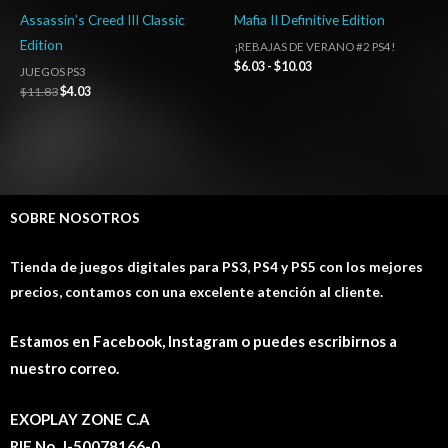
Assassin’s Creed III Classic
Mafia II Definitive Edition
Edition
¡REBAJAS DE VERANO #2 PS4!
$
6.03
-
$
10.03
JUEGOS PS3
$
11.83
$
4.03
SOBRE NOSOTROS
Tienda de juegos digitales para PS3, PS4 y PS5 con los mejores
precios, contamos con una excelente atención al cliente.
Estamos en Facebook, Instagram o puedes escribirnos a
nuestro correo.
EXOPLAY ZONE C.A
RIF No. J-50078166-0