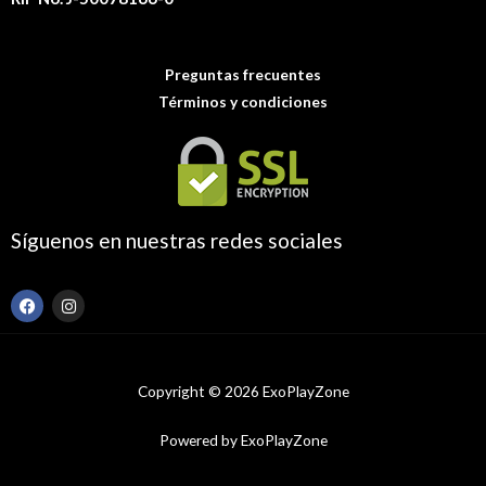
Preguntas frecuentes
Términos y condiciones
Síguenos en nuestras redes sociales
F
I
a
n
c
s
e
t
b
a
o
g
Copyright © 2026 ExoPlayZone
o
r
k
a
m
Powered by ExoPlayZone