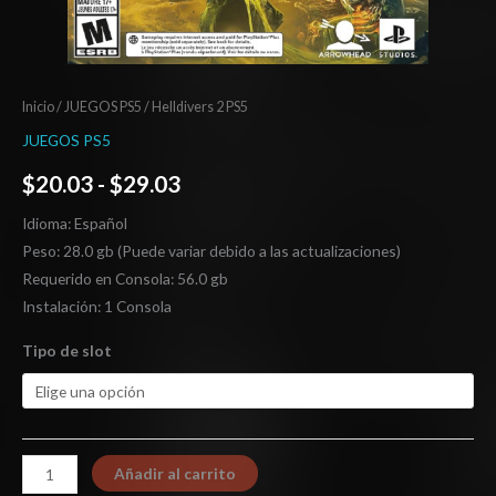
Inicio
/
JUEGOS PS5
/ Helldivers 2 PS5
JUEGOS PS5
$
20.03
-
$
29.03
Idioma: Español
Peso: 28.0 gb (Puede variar debido a las actualizaciones)
Requerido en Consola: 56.0 gb
Instalación: 1 Consola
Tipo de slot
Añadir al carrito