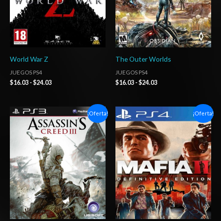
World War Z
The Outer Worlds
JUEGOS PS4
JUEGOS PS4
$
16.03
-
$
24.03
$
16.03
-
$
24.03
El
El
Rango
¡Oferta!
¡Oferta!
precio
precio
de
original
actual
precios:
era:
es:
desde
$11.83.
$4.03.
$6.03
hasta
$10.03