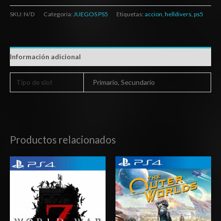
SKU:
N/D
Categoría:
JUEGOS PS5
Etiquetas:
accion
,
helldivers
,
ps5
Información adicional
Tipo de slot
Primario, Secundario
Productos relacionados
Rango
Rango
de
de
precios:
precios:
desde
desde
$16.03
$16.03
hasta
hasta
$24.03
$24.03