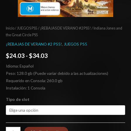
Inicio
/
JUEGOS PS5
/
¡REBAJAS DE VERANO #2 PS5!
/ Indiana Jones and
the Great Circle PS5
¡REBAJAS DE VERANO #2 PS5!
,
JUEGOS PS5
$
24.03
-
$
34.03
Idioma: Español
Peso: 128.0 gb (Puede variar debido a las actualizaciones)
Requerido en Consola: 260.0 gb
Instalación: 1 Consola
Tipo de slot