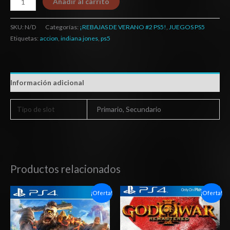
Añadir al carrito
SKU:
N/D
Categorías:
¡REBAJAS DE VERANO #2 PS5!
,
JUEGOS PS5
Etiquetas:
accion
,
indiana jones
,
ps5
Información adicional
Tipo de slot
Primario, Secundario
Productos relacionados
Rango
Rango
¡Oferta!
¡Oferta!
de
de
precios:
precios:
desde
desde
$5.00
$6.03