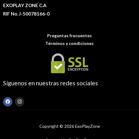
EXOPLAY ZONE C.A
RIF No. J-50078166-0
Preguntas frecuentes
Términos y condiciones
Síguenos en nuestras redes sociales
F
I
a
n
c
s
e
t
b
a
o
g
Copyright © 2026 ExoPlayZone
o
r
k
a
m