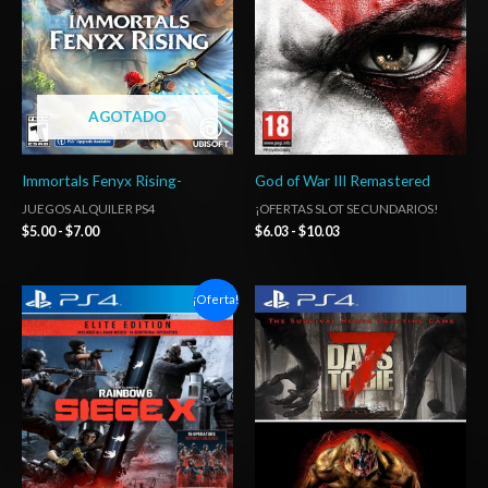
hasta
hasta
$7.00
$10.03
AGOTADO
Immortals Fenyx Rising-
God of War III Remastered
JUEGOS ALQUILER PS4
¡OFERTAS SLOT SECUNDARIOS!
$
5.00
-
$
7.00
$
6.03
-
$
10.03
Rango
Rango
¡Oferta!
de
de
precios:
precios:
desde
desde
$6.03
$15.03
hasta
hasta
$10.03
$24.03