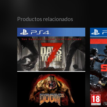
Productos relacionados
Rango
de
precios:
desde
$15.03
hasta
$24.03