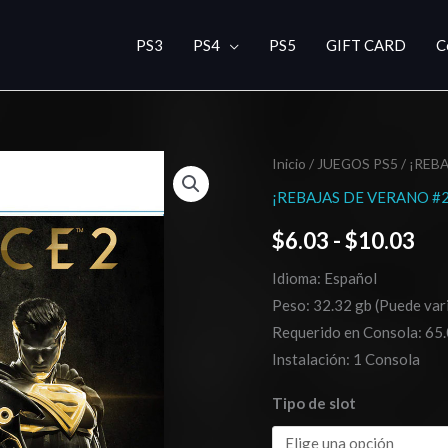
PS3
PS4
PS5
GIFT CARD
C
Injustice
Inicio
/
JUEGOS PS5
/
¡REBA
Ra
2
¡REBAJAS DE VERANO #2
de
Legendary
$
6.03
-
$
10.03
Edition
pre
PS5
Idioma: Español
de
cantidad
Peso: 32.32 gb (Puede vari
$6
Requerido en Consola: 65.
Instalación: 1 Consola
has
Tipo de slot
$1