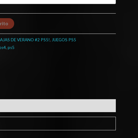
rito
AJAS DE VERANO #2 PS5!
,
JUEGOS PS5
ps4
,
ps5