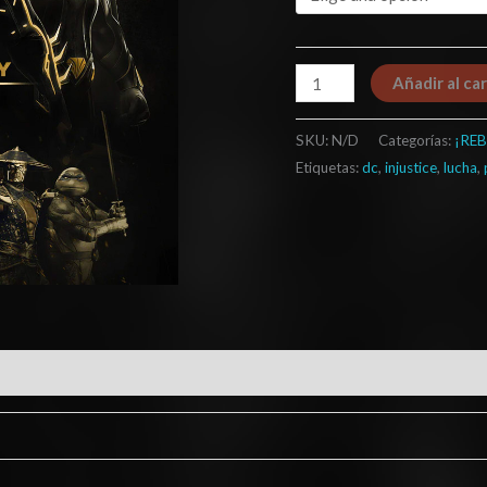
Añadir al car
SKU:
N/D
Categorías:
¡REB
Etiquetas:
dc
,
injustice
,
lucha
,