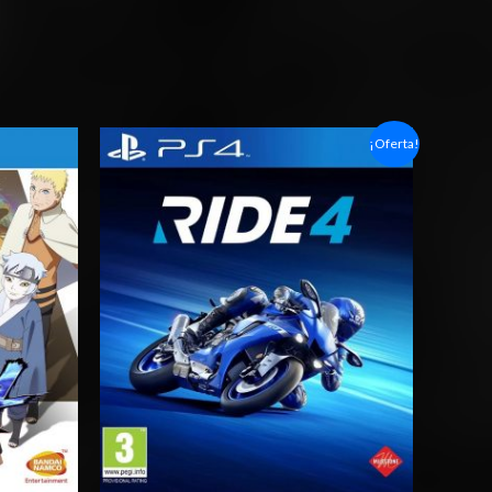
Rango
¡Oferta!
de
precios:
desde
$4.00
hasta
$7.00