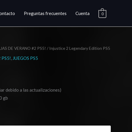
ontacto
Preguntas frecuentes
Cuenta
0
JAS DE VERANO #2 PS5!
/ Injustice 2 Legendary Edition PS5
ngo
 PS5!
,
JUEGOS PS5
cios:
sde
ar debido a las actualizaciones)
.03
0 gb
ta
0.03