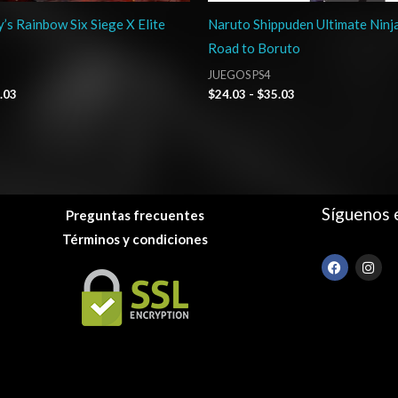
’s Rainbow Six Siege X Elite
Naruto Shippuden Ultimate Ninj
Road to Boruto
JUEGOS PS4
.03
$
24.03
-
$
35.03
Síguenos 
Preguntas frecuentes
Términos y condiciones
F
I
a
n
c
s
e
t
b
a
o
g
o
r
k
a
m