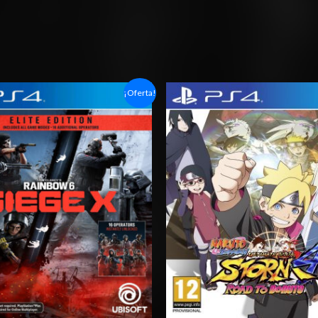
Rango
Rango
¡Oferta!
de
de
precios:
precios:
desde
desde
$6.03
$24.03
hasta
hasta
$10.03
$35.03