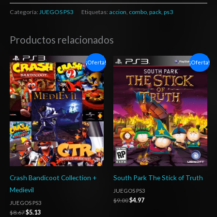
Categoría:
JUEGOS PS3
Etiquetas:
accion
,
combo
,
pack
,
ps3
Productos relacionados
El
El
El
El
¡Oferta!
¡Oferta!
precio
precio
precio
precio
original
actual
original
actual
era:
es:
era:
es:
$8.67.
$5.13.
$9.00.
$4.97.
Crash Bandicoot Collection +
South Park The Stick of Truth
Medievil
JUEGOS PS3
$
9.00
$
4.97
JUEGOS PS3
$
8.67
$
5.13