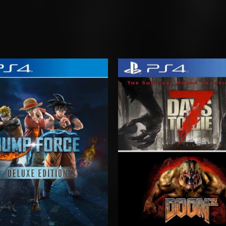
Rango
Rango
de
de
precios:
precios:
desde
desde
$27.03
$15.03
hasta
hasta
$42.03
$24.03