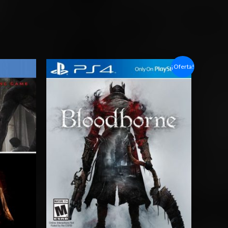
Rango
¡Oferta!
de
precios:
desde
$6.03
hasta
$10.03