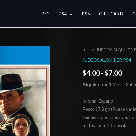
PS3
PS4
PS5
GIFT CARD
C
L.A.
Inicio
/
JUEGOS ALQUILER 
Ran
Noire-
JUEGOS ALQUILER PS4
de
cantidad
$
4.00
-
$
7.00
prec
Alquiler por 1 Mes + 3 dí
des
$4.0
Idioma: Español
Peso: 17.8 gb (Puede varia
hast
Requerido en Consola: 36.
$7.0
Instalación: 1 Consola