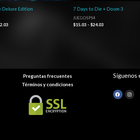
 Deluxe Edition
7 Days to Die + Doom 3
JUEGOS PS4
2.03
$
15.03
-
$
24.03
Síguenos 
Preguntas frecuentes
Términos y condiciones
F
I
a
n
c
s
e
t
b
a
o
g
o
r
k
a
m