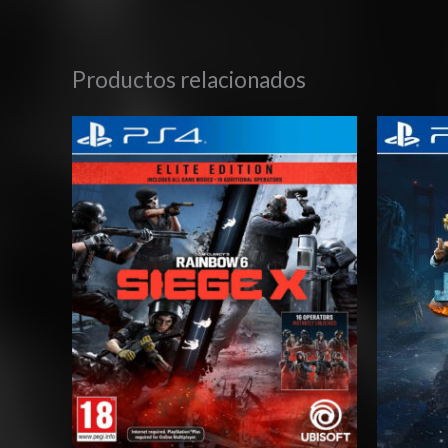
Productos relacionados
Rango
de
precios:
desde
$4.00
hasta
$7.00