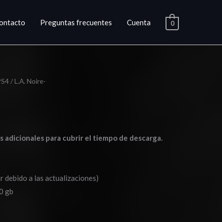
ontacto
Preguntas frecuentes
Cuenta
0
PS4
/ L.A. Noire-
go
ios:
as adicionales para cubrir el tiempo de descarga.
de
0
r debido a las actualizaciones)
a
0 gb
0