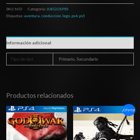
SKU:
N/D
Categoría:
JUEGOS PS5
Etiquetas:
aventura
,
conduccion
,
lego
,
ps4
,
ps5
Información adicional
Tipo de slot
Primario, Secundario
Productos relacionados
Rango
Rango
¡Oferta!
de
de
precios:
precios:
desde
desde
$3.00
$14.03
hasta
hasta
$6.00
$20.03