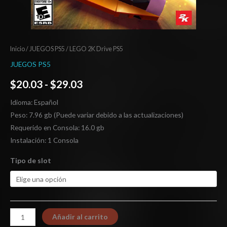
Inicio
/
JUEGOS PS5
/ LEGO 2K Drive PS5
JUEGOS PS5
$
20.03
-
$
29.03
Idioma: Español
Peso: 7.96 gb (Puede variar debido a las actualizaciones)
Requerido en Consola: 16.0 gb
Instalación: 1 Consola
Tipo de slot
Añadir al carrito