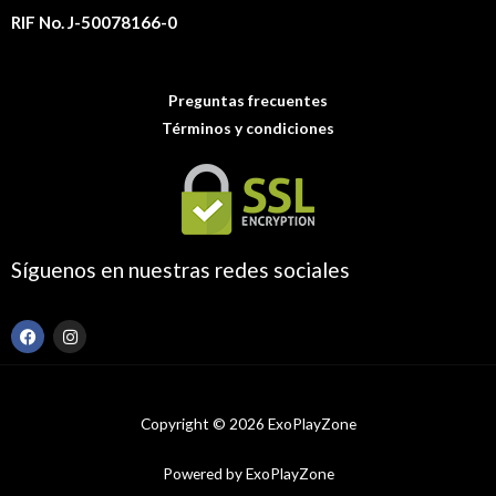
RIF No. J-50078166-0
Preguntas frecuentes
Términos y condiciones
Síguenos en nuestras redes sociales
F
I
a
n
c
s
e
t
b
a
o
g
Copyright © 2026 ExoPlayZone
o
r
k
a
m
Powered by ExoPlayZone