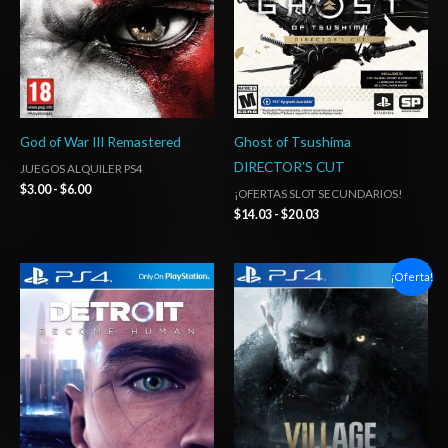
God of War III Remastered
Ghost of Tsushima
DIRECTOR’S CUT
JUEGOS ALQUILER PS4
$
3.00
-
$
6.00
¡OFERTAS SLOT SECUNDARIOS!
$
14.03
-
$
20.03
Rango
Rango
¡Oferta!
de
de
precios:
precios:
desde
desde
$10.03
$6.03
hasta
hasta
$15.03
$10.03