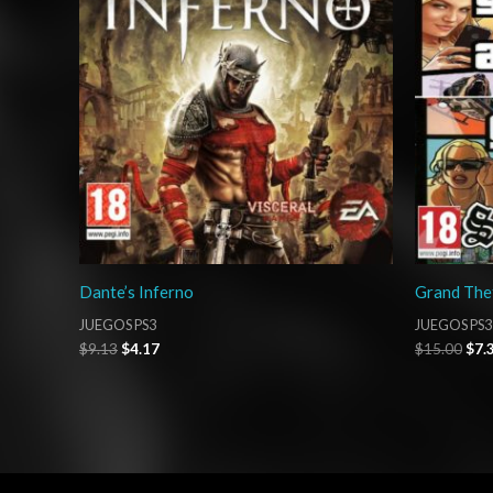
Dante’s Inferno
Grand The
JUEGOS PS3
JUEGOS PS3
$
9.13
$
4.17
$
15.00
$
7.