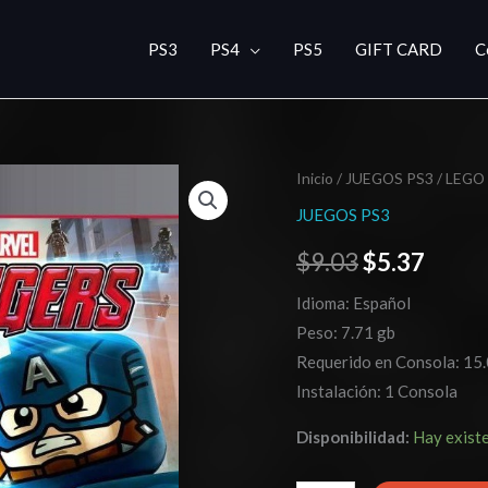
PS3
PS4
PS5
GIFT CARD
C
LEGO
Inicio
/
JUEGOS PS3
/ LEGO 
El
El
Marvel's
JUEGOS PS3
precio
preci
Avengers
$
9.03
$
5.37
cantidad
original
actua
Idioma: Español
era:
es:
Peso: 7.71 gb
$9.03.
$5.37
Requerido en Consola: 15.
Instalación: 1 Consola
Disponibilidad:
Hay exist