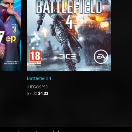
Battlefield 4
JUEGOS PS3
$
7.00
$
4.03