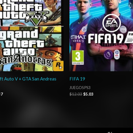
ft Auto V + GTA San Andreas
FIFA 19
JUEGOS PS3
37
$
12.03
$
5.03