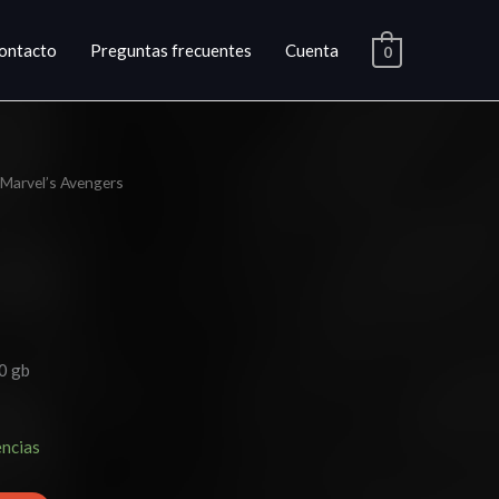
ontacto
Preguntas frecuentes
Cuenta
0
Marvel’s Avengers
o
l
.
0 gb
encias