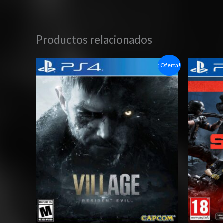
Productos relacionados
Rango
¡Oferta!
de
precios:
desde
$6.03
hasta
$10.03