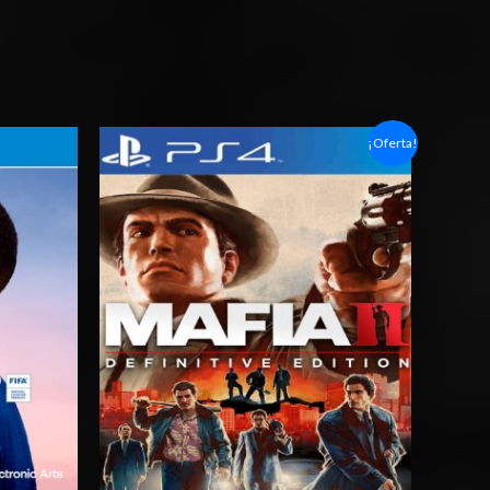
Rango
¡Oferta!
de
precios:
desde
$6.03
hasta
$10.03