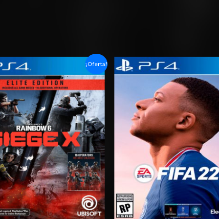
Rango
Rango
¡Oferta!
de
de
precios:
precios:
desde
desde
$6.03
$4.00
hasta
hasta
$10.03
$7.00