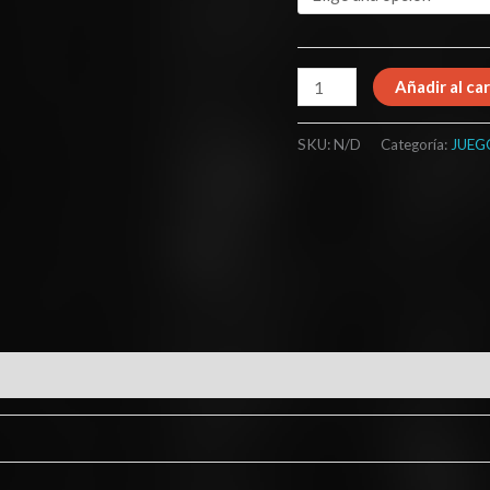
Añadir al car
SKU:
N/D
Categoría:
JUEG