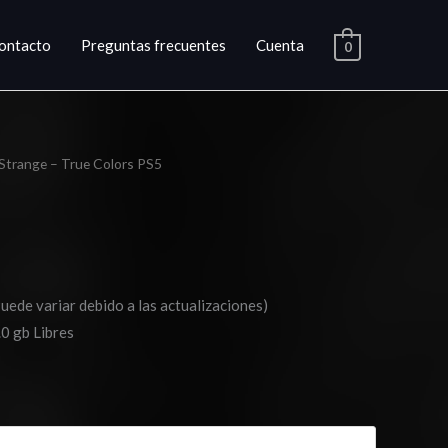
ontacto
Preguntas frecuentes
Cuenta
0
s Strange – True Colors PS5
ango
e
ecios:
esde
Puede variar debido a las actualizaciones)
27.03
0 gb Libres
asta
42.03