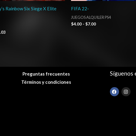
’s Rainbow Six Siege X Elite
FIFA 22-
JUEGOS ALQUILER PS4
$
4.00
-
$
7.00
.03
Síguenos 
Preguntas frecuentes
Términos y condiciones
F
I
a
n
c
s
e
t
b
a
o
g
o
r
k
a
m