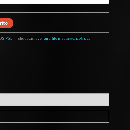
rito
OS PS5
Etiquetas:
aventura
,
life is strange
,
ps4
,
ps5