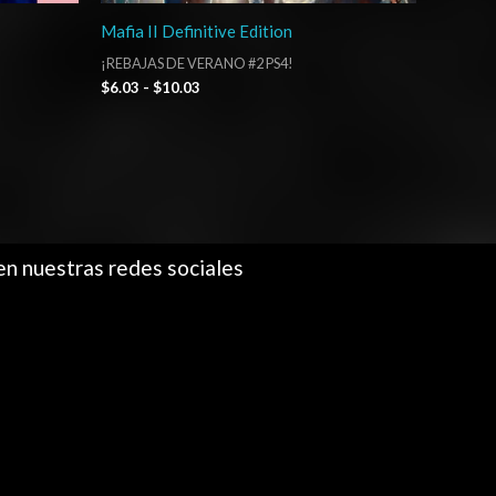
Mafia II Definitive Edition
¡REBAJAS DE VERANO #2 PS4!
$
6.03
-
$
10.03
en nuestras redes sociales