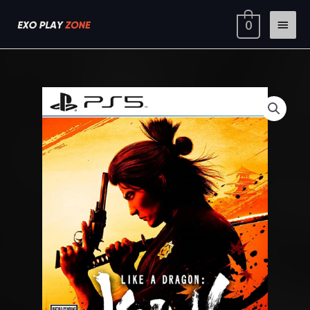
Ir
Menú
0
al
contenido
princi
Like
Rango
a
de
Dragon:
Ishin!
precios:
PS5
desde
cantidad
$27.03
hasta
$42.03