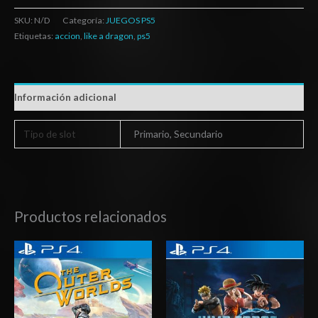
SKU:
N/D
Categoría:
JUEGOS PS5
Etiquetas:
accion
,
like a dragon
,
ps5
Información adicional
Tipo de slot
Primario, Secundario
Productos relacionados
Rango
Rango
de
de
precios:
precios:
desde
desde
$16.03
$5.00
hasta
hasta
$24.03
$8.00