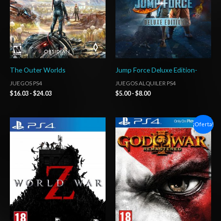
The Outer Worlds
Jump Force Deluxe Edition-
JUEGOS PS4
JUEGOS ALQUILER PS4
$
16.03
-
$
24.03
$
5.00
-
$
8.00
Rango
Rango
¡Oferta!
de
de
precios:
precios:
desde
desde
$16.03
$6.03
hasta
hasta
$24.03
$10.03