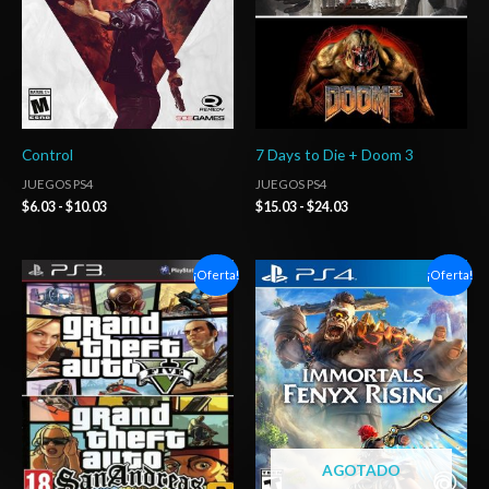
Control
7 Days to Die + Doom 3
JUEGOS PS4
JUEGOS PS4
$
6.03
-
$
10.03
$
15.03
-
$
24.03
El
El
Rango
¡Oferta!
¡Oferta!
precio
precio
de
original
actual
precios:
era:
es:
desde
$15.00.
$7.37.
$5.00
hasta
$7.00
AGOTADO