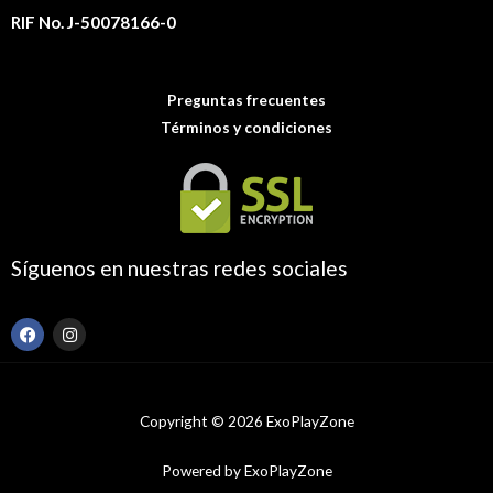
RIF No. J-50078166-0
Preguntas frecuentes
Términos y condiciones
Síguenos en nuestras redes sociales
F
I
a
n
c
s
e
t
b
a
o
g
Copyright © 2026 ExoPlayZone
o
r
k
a
m
Powered by ExoPlayZone