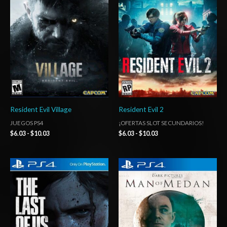
precios:
precios:
desde
desde
$6.03
$6.03
hasta
hasta
$10.03
$10.03
Resident Evil Village
Resident Evil 2
JUEGOS PS4
¡OFERTAS SLOT SECUNDARIOS!
$
6.03
-
$
10.03
$
6.03
-
$
10.03
Rango
Rango
de
de
precios:
precios:
desde
desde
$5.00
$4.00
hasta
hasta
$8.00
$7.00