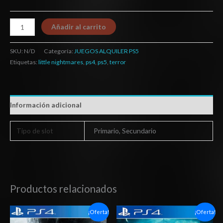
Añadir al carrito
SKU:
N/D
Categoría:
JUEGOS ALQUILER PS5
Etiquetas:
little nightmares
,
ps4
,
ps5
,
terror
Información adicional
Tipo de slot
Primario, Secundario
Productos relacionados
Rango
Rango
¡Oferta!
¡Oferta!
de
de