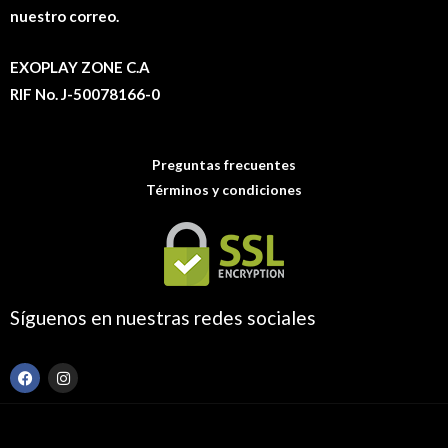
nuestro correo.
EXOPLAY ZONE C.A
RIF No. J-50078166-0
Preguntas frecuentes
Términos y condiciones
Síguenos en nuestras redes sociales
F
I
a
n
c
s
e
t
b
a
o
g