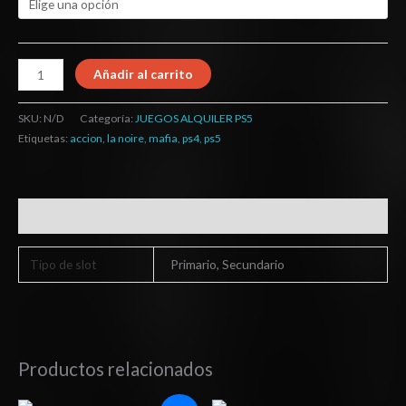
Añadir al carrito
SKU:
N/D
Categoría:
JUEGOS ALQUILER PS5
Etiquetas:
accion
,
la noire
,
mafia
,
ps4
,
ps5
Información adicional
Tipo de slot
Primario, Secundario
Productos relacionados
El
El
Rango