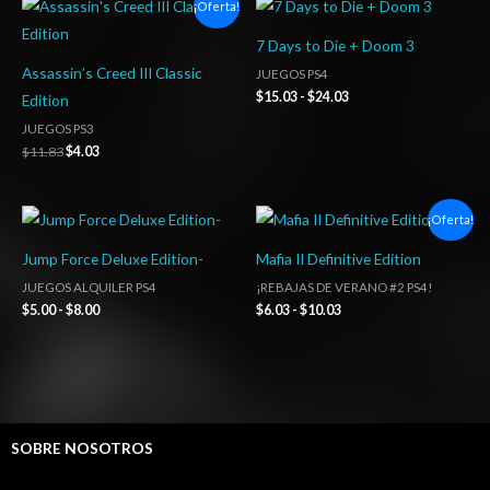
¡Oferta!
precio
precio
de
original
actual
precios:
7 Days to Die + Doom 3
era:
es:
desde
$11.83.
$4.03.
$15.03
Assassin’s Creed III Classic
JUEGOS PS4
hasta
$
15.03
-
$
24.03
Edition
$24.03
JUEGOS PS3
$
11.83
$
4.03
Rango
Rango
¡Oferta!
de
de
precios:
precios:
Jump Force Deluxe Edition-
Mafia II Definitive Edition
desde
desde
$5.00
$6.03
JUEGOS ALQUILER PS4
¡REBAJAS DE VERANO #2 PS4!
hasta
hasta
$
5.00
-
$
8.00
$
6.03
-
$
10.03
$8.00
$10.03
SOBRE NOSOTROS