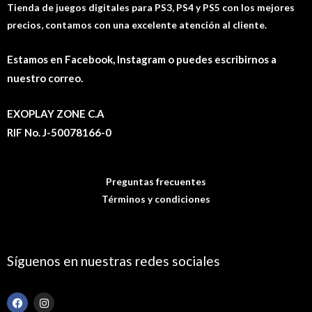
Tienda de juegos digitales para PS3, PS4 y PS5 con los mejores
precios, contamos con una excelente atención al cliente.
Estamos en Facebook, Instagram o puedes escribirnos a
nuestro correo.
EXOPLAY ZONE C.A
RIF No. J-50078166-0
Preguntas frecuentes
Términos y condiciones
Síguenos en nuestras redes sociales
F
I
a
n