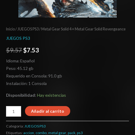
Inicio
/
JUEGOS PS3
/ Metal Gear Solid 4 + Metal Gear Solid Revengeance
JUEGOS PS3
$
9.57
$
7.53
Idioma: Español
Peso: 45.12 gb
Requerido en Consola: 91.0 gb
Instalación: 1 Consola
Disponibilidad:
Hay existencias
Añadir al carrito
Categoría:
JUEGOS PS3
Etiquetas:
accion
,
combo
,
metal gear
,
pack
,
ps3