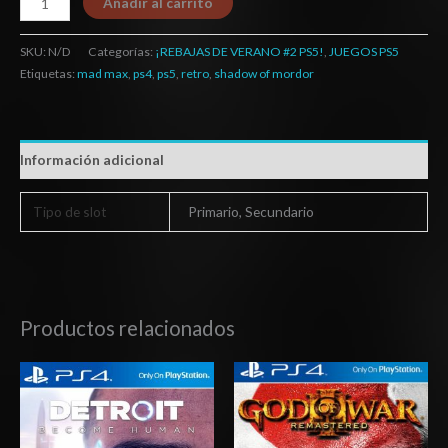
Añadir al carrito
SKU:
N/D
Categorías:
¡REBAJAS DE VERANO #2 PS5!
,
JUEGOS PS5
Etiquetas:
mad max
,
ps4
,
ps5
,
retro
,
shadow of mordor
Información adicional
Tipo de slot
Primario, Secundario
Productos relacionados
Rango
Rango
de
de
precios:
precios:
desde
desde
$10.03
$3.00