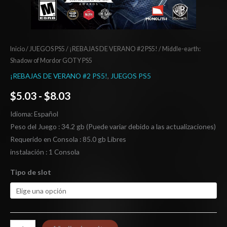
Inicio
/
JUEGOS PS5
/
¡REBAJAS DE VERANO #2 PS5!
/ Middle-earth:
Shadow of Mordor GOTY PS5
¡REBAJAS DE VERANO #2 PS5!
,
JUEGOS PS5
$
5.03
-
$
8.03
Idioma: Español
Peso del Juego : 34.2 gb (Puede variar debido a las actualizaciones)
Requerido en Consola : 85.0 gb Libres
instalación : 1 Consola
Tipo de slot