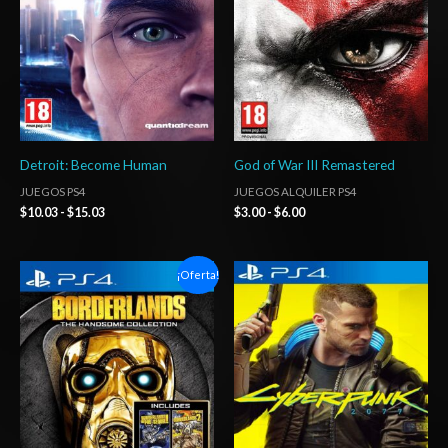
hasta
hasta
$15.03
$6.00
Detroit: Become Human
God of War III Remastered
JUEGOS PS4
JUEGOS ALQUILER PS4
$
10.03
-
$
15.03
$
3.00
-
$
6.00
Rango
Rango
¡Oferta!
de
de
precios:
precios:
desde
desde
$6.03
$5.00
hasta
hasta
$10.03
$8.00