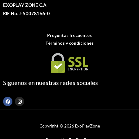
EXOPLAY ZONE C.A
RIF No. J-50078166-0
Preguntas frecuentes
Términos y condiciones
Síguenos en nuestras redes sociales
F
I
a
n
c
s
e
t
b
a
o
g
Copyright © 2026 ExoPlayZone
o
r
k
a
m