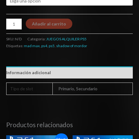
Añadir al carrito
SKU:
N/D
Categoría:
JUEGOS ALQUILER PS5
Etiquetas:
mad max
,
ps4
,
ps5
,
shadow of mordor
Información adicional
Tipo de slot
Primario, Secundario
Productos relacionados
Rango
Rango