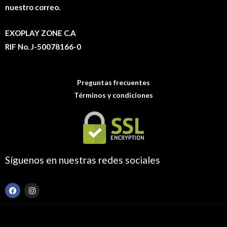
nuestro correo.
EXOPLAY ZONE C.A
RIF No. J-50078166-0
Preguntas frecuentes
Términos y condiciones
Síguenos en nuestras redes sociales
F
I
a
n
c
s
e
t
b
a
o
g