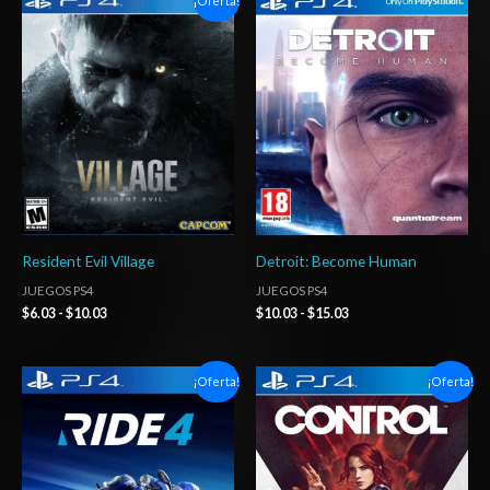
¡Oferta!
de
de
precios:
precios:
desde
desde
$6.03
$10.03
hasta
hasta
$10.03
$15.03
Resident Evil Village
Detroit: Become Human
JUEGOS PS4
JUEGOS PS4
$
6.03
-
$
10.03
$
10.03
-
$
15.03
Rango
Rango
¡Oferta!
¡Oferta!
de
de
precios:
precios:
desde
desde
$6.03
$6.03
hasta
hasta
$10.03
$10.03