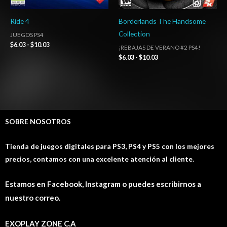
Ride 4
Borderlands The Handsome
Collection
JUEGOS PS4
$
6.03
-
$
10.03
¡REBAJAS DE VERANO #2 PS4!
$
6.03
-
$
10.03
SOBRE NOSOTROS
Tienda de juegos digitales para PS3, PS4 y PS5 con los mejores
precios, contamos con una excelente atención al cliente.
Estamos en Facebook, Instagram o puedes escribirnos a
nuestro correo.
EXOPLAY ZONE C.A