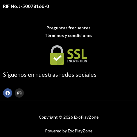
RIF No. J-50078166-0
Preguntas frecuentes
Términos y condiciones
Síguenos en nuestras redes sociales
F
I
a
n
c
s
e
t
b
a
o
g
Copyright © 2026 ExoPlayZone
o
r
k
a
m
Powered by ExoPlayZone