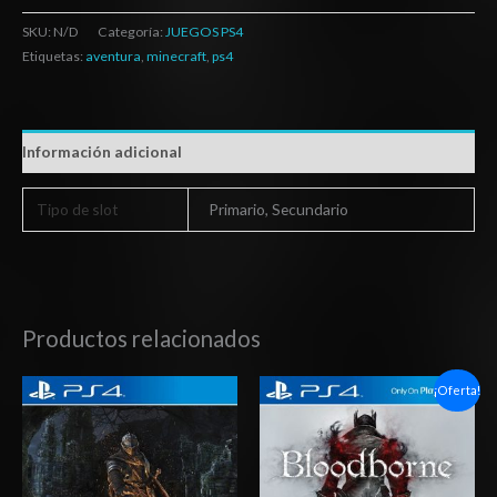
SKU:
N/D
Categoría:
JUEGOS PS4
Etiquetas:
aventura
,
minecraft
,
ps4
Información adicional
Tipo de slot
Primario, Secundario
Productos relacionados
Rango
Rango
¡Oferta!
de
de
precios:
precios:
desde
desde
$20.03
$6.03
hasta
hasta
$29.03
$10.03