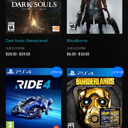
Dark Souls: Remastered
Bloodborne
JUEGOS PS4
JUEGOS PS4
$
20.03
-
$
29.03
$
6.03
-
$
10.03
Rango
Rango
¡Oferta!
¡Oferta!
de
de
precios:
precios:
desde
desde
$6.03
$6.03
hasta
hasta
$10.03
$10.03