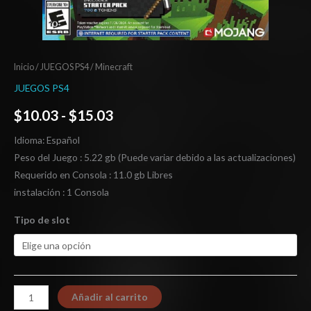
Inicio
/
JUEGOS PS4
/ Minecraft
JUEGOS PS4
$
10.03
-
$
15.03
Idioma: Español
Peso del Juego : 5.22 gb (Puede variar debido a las actualizaciones)
Requerido en Consola : 11.0 gb Libres
instalación : 1 Consola
Tipo de slot
Añadir al carrito