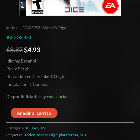
Inicio
/
JUEGOS PS3
/ Mirror’s Edge
JUEGOS PS3
$
8.87
$
4.93
Idioma: Español
Peso: 5.0 gb
Requerido en Consola: 10.0 gb
Instalación: 1 Consola
Disponibilidad:
Hay existencias
Añadir al carrito
Categoría:
JUEGOS PS3
Etiquetas:
accion
,
mirror edge
,
plataforma
,
ps3