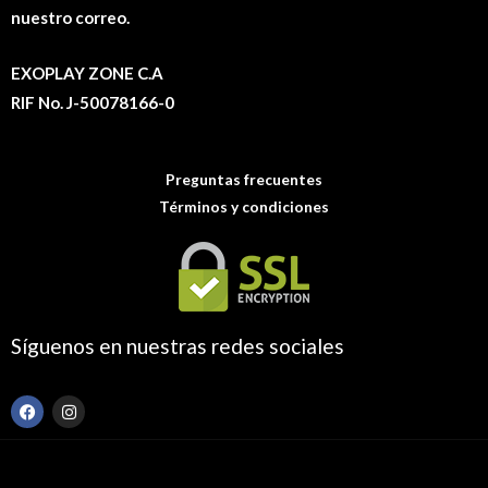
nuestro correo.
EXOPLAY ZONE C.A
RIF No. J-50078166-0
Preguntas frecuentes
Términos y condiciones
Síguenos en nuestras redes sociales
F
I
a
n
c
s
e
t
b
a
o
g