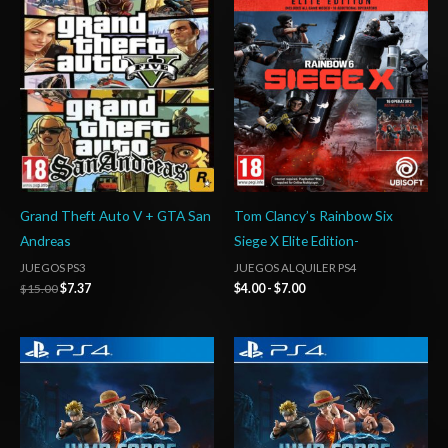
original
actual
precios:
era:
es:
desde
$15.00.
$7.37.
$4.00
hasta
$7.00
Grand Theft Auto V + GTA San
Tom Clancy’s Rainbow Six
Andreas
Siege X Elite Edition-
JUEGOS PS3
JUEGOS ALQUILER PS4
$
15.00
$
7.37
$
4.00
-
$
7.00
Rango
Rango
de
de
precios:
precios:
desde
desde
$27.03
$5.00
hasta
hasta
$42.03
$8.00