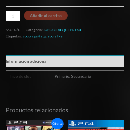
Añadir al carrito
SKU:
N/D
Categoría:
JUEGOS ALQUILER PS4
Etiquetas:
accion
,
ps4
,
rpg
,
souls like
Información adicional
Tipo de slot
Primario, Secundario
Productos relacionados
El
El
Rango
¡Oferta!
precio
precio
de