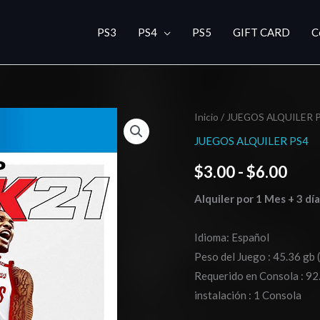
PS3
PS4
PS5
GIFT CARD
C
NBA
Inicio
/
JUEGOS ALQUILER 
Ran
2K21-
JUEGOS ALQUILER PS4
de
cantidad
$
3.00
-
$
6.00
prec
Alquiler por 1 Mes + 3 dí
des
$3.0
Idioma: Español
Peso del Juego : 45.36 gb 
hast
Requerido en Consola : 92.
$6.0
instalación : 1 Consola