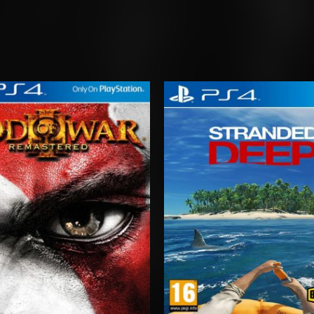
Rango
Rango
de
de
precios:
precios:
desde
desde
$3.00
$6.03
hasta
hasta
$6.00
$10.03