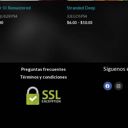
r III Remastered
Stranded Deep
UILER PS4
JUEGOS PS4
00
$
6.03
-
$
10.03
Síguenos 
Preguntas frecuentes
Términos y condiciones
F
I
a
n
c
s
e
t
b
a
o
g
o
r
k
a
m