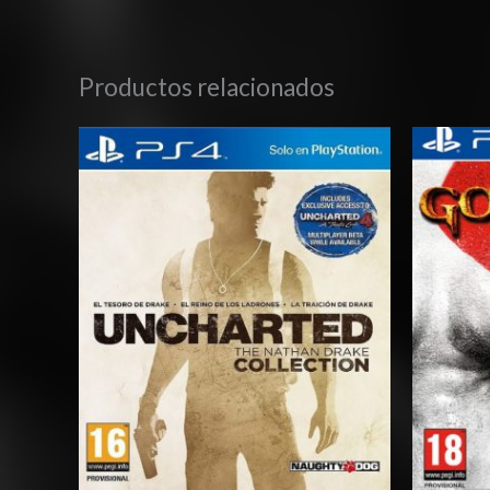
Productos relacionados
Rango
de
precios:
desde
$10.03
hasta
$15.03