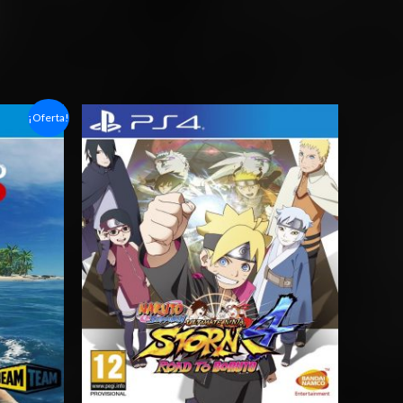
Rango
¡Oferta!
de
precios:
desde
$24.03
hasta
$35.03