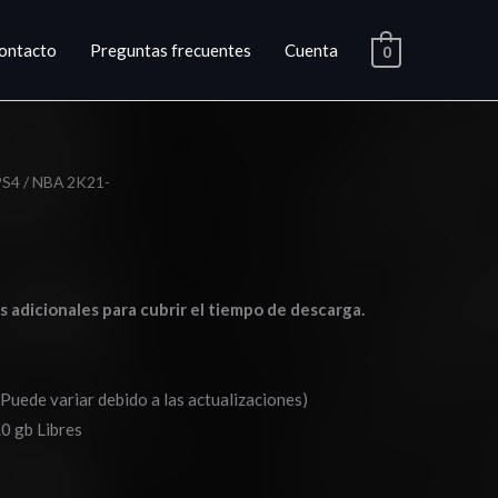
ontacto
Preguntas frecuentes
Cuenta
0
PS4
/ NBA 2K21-
go
ios:
as adicionales para cubrir el tiempo de descarga.
de
0
(Puede variar debido a las actualizaciones)
a
0 gb Libres
0