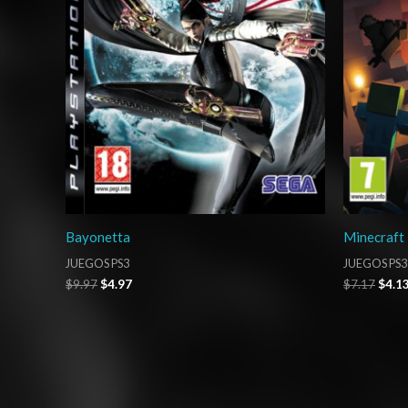
Bayonetta
Minecraft 
JUEGOS PS3
JUEGOS PS3
$
9.97
$
4.97
$
7.17
$
4.1