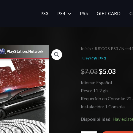
PS3
PS4
PS5
GIFT CARD
C
Need
Inicio
/
JUEGOS PS3
/ Need 
El
El
For
JUEGOS PS3
precio
preci
Speed
$
7.03
$
5.03
Most
original
actua
Wanted
Idioma: Español
era:
es:
+
Peso: 11.2 gb
Need
$7.03.
$5.03
Requerido en Consola: 22.
For
Instalación: 1 Consola
Speed
Disponibilidad:
Hay exist
Rivals
cantidad