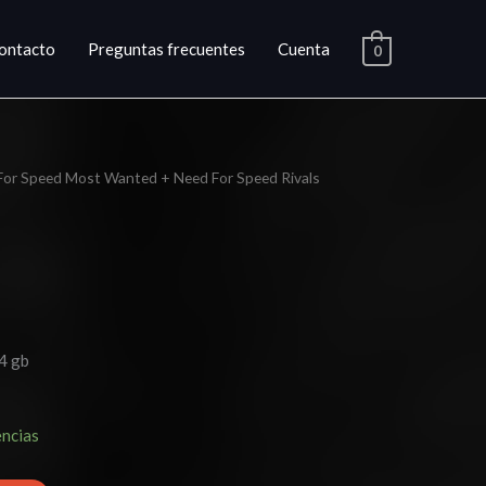
ontacto
Preguntas frecuentes
Cuenta
0
For Speed Most Wanted + Need For Speed Rivals
o
l
.
4 gb
encias