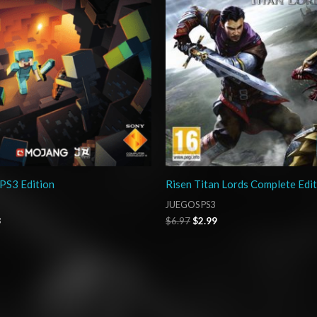
PS3 Edition
Risen Titan Lords Complete Edi
JUEGOS PS3
3
$
6.97
$
2.99