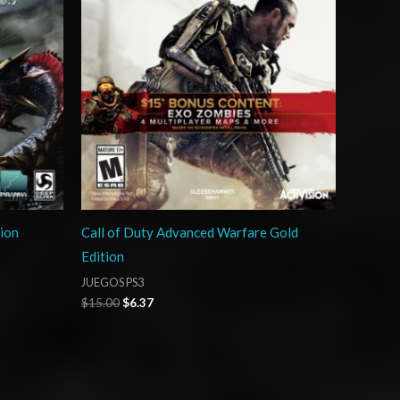
tion
Call of Duty Advanced Warfare Gold
Edition
JUEGOS PS3
$
15.00
$
6.37