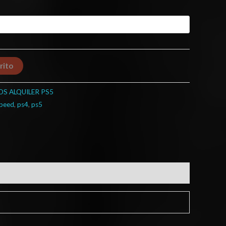
rito
OS ALQUILER PS5
speed
,
ps4
,
ps5