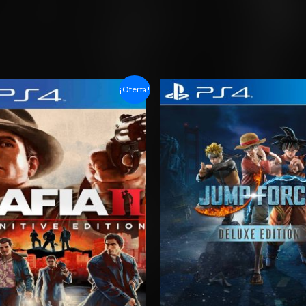
Rango
Rango
¡Oferta!
de
de
precios:
precios:
desde
desde
$6.03
$27.03
hasta
hasta
$10.03
$42.03