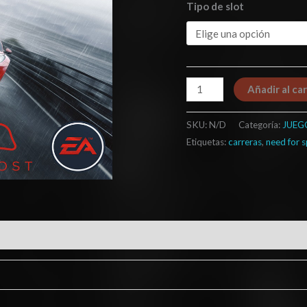
Tipo de slot
Añadir al car
SKU:
N/D
Categoría:
JUEG
Etiquetas:
carreras
,
need for 