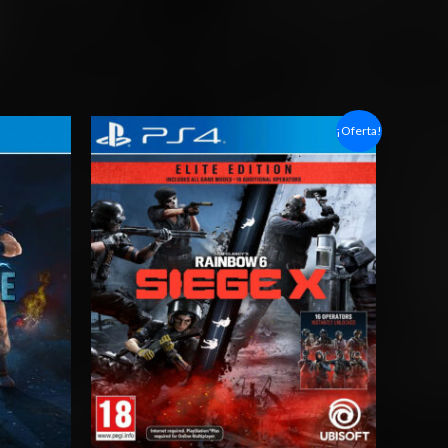
Rango
¡Oferta!
de
precios:
desde
$6.03
hasta
$10.03