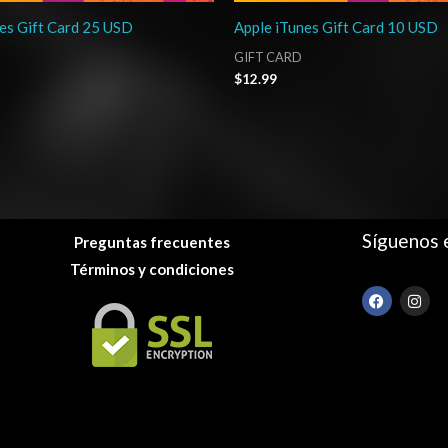
es Gift Card 25 USD
Apple iTunes Gift Card 10 USD
GIFT CARD
$
12.99
Síguenos 
Preguntas frecuentes
Términos y condiciones
F
I
a
n
c
s
e
t
b
a
o
g
o
r
k
a
m