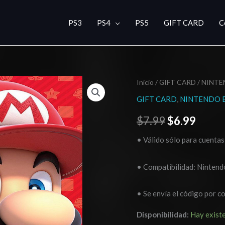
PS3
PS4
PS5
GIFT CARD
C
Nintendo
Inicio
/
GIFT CARD
/
NINTE
El
El
eShop
GIFT CARD
,
NINTENDO 
precio
preci
Card
$
7.99
$
6.99
5
original
actua
USD
• Válido sólo para cuentas
era:
es:
cantidad
$7.99.
$6.99
• Compatibilidad: Nintend
• Se envía el código por c
Disponibilidad:
Hay exist