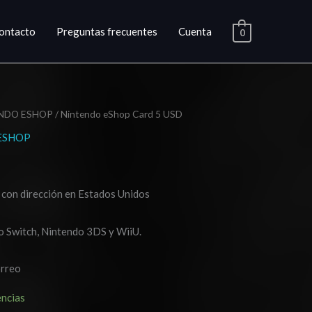
ontacto
Preguntas frecuentes
Cuenta
0
NDO ESHOP
/ Nintendo eShop Card 5 USD
ESHOP
o
l
 con dirección en Estados Unidos
.
o Switch, Nintendo 3DS y WiiU.
orreo
encias