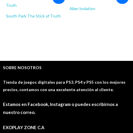
precio
precio
precio
precio
original
actual
original
actual
Alien Isolation
era:
es:
era:
es:
$9.00.
$4.97.
$8.00.
$3.98.
South Park The Stick of Truth
JUEGOS PS3
$
8.00
$
3.98
JUEGOS PS3
$
9.00
$
4.97
SOBRE NOSOTROS
Tienda de juegos digitales para PS3, PS4 y PS5 con los mejores
precios, contamos con una excelente atención al cliente.
Estamos en Facebook, Instagram o puedes escribirnos a
nuestro correo.
EXOPLAY ZONE C.A