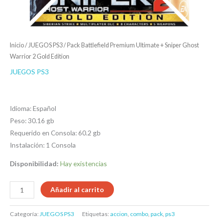
Inicio
/
JUEGOS PS3
/ Pack Battlefield Premium Ultimate + Sniper Ghost
Warrior 2 Gold Edition
JUEGOS PS3
$
9.03
$
6.03
Idioma: Español
Peso: 30.16 gb
Requerido en Consola: 60.2 gb
Instalación: 1 Consola
Disponibilidad:
Hay existencias
Añadir al carrito
Categoría:
JUEGOS PS3
Etiquetas:
accion
,
combo
,
pack
,
ps3