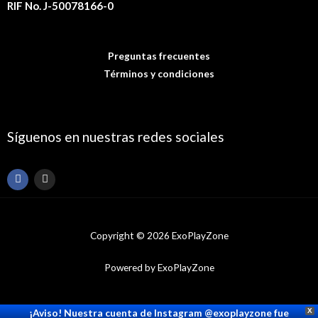
RIF No. J-50078166-0
Preguntas frecuentes
Términos y condiciones
Síguenos en nuestras redes sociales
F
I
a
n
c
s
e
t
b
a
o
g
Copyright © 2026 ExoPlayZone
o
r
k
a
m
Powered by ExoPlayZone
¡Aviso! Nuestra cuenta de Instagram @exoplayzone fue
X