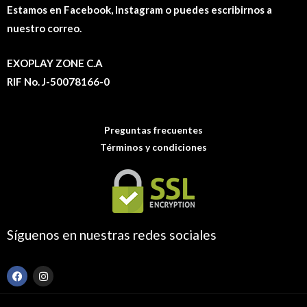
Estamos en Facebook, Instagram o puedes escribirnos a
nuestro correo.
EXOPLAY ZONE C.A
RIF No. J-50078166-0
Preguntas frecuentes
Términos y condiciones
Síguenos en nuestras redes sociales
F
I
a
n
c
s
e
t