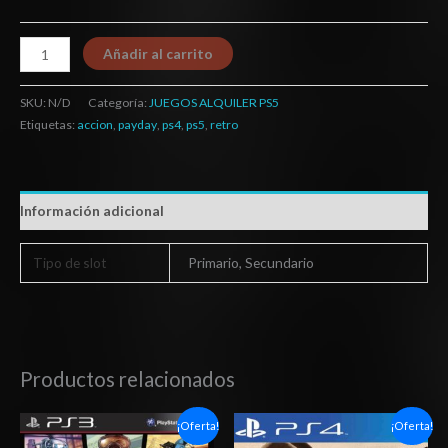
Añadir al carrito
SKU:
N/D
Categoría:
JUEGOS ALQUILER PS5
Etiquetas:
accion
,
payday
,
ps4
,
ps5
,
retro
Información adicional
Tipo de slot
Primario, Secundario
Productos relacionados
El
El
Rango
¡Oferta!
¡Oferta!
precio
precio
de