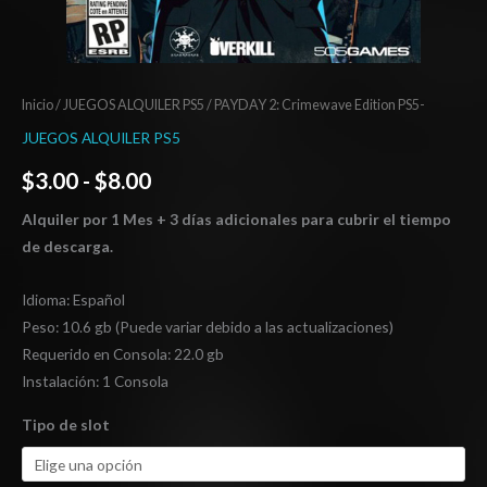
Inicio
/
JUEGOS ALQUILER PS5
/ PAYDAY 2: Crimewave Edition PS5-
JUEGOS ALQUILER PS5
$
3.00
-
$
8.00
Alquiler por 1 Mes + 3 días adicionales para cubrir el tiempo
de descarga.
Idioma: Español
Peso: 10.6 gb (Puede variar debido a las actualizaciones)
Requerido en Consola: 22.0 gb
Instalación: 1 Consola
Tipo de slot