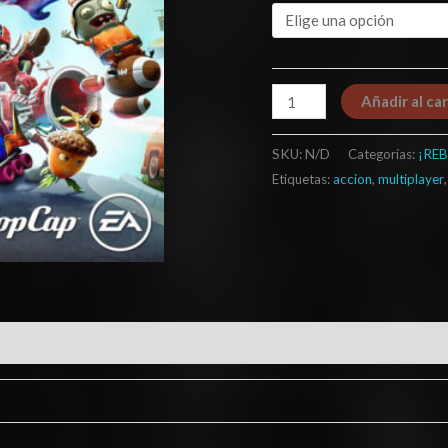
Añadir al car
SKU:
N/D
Categorías:
¡REB
Etiquetas:
accion
,
multiplayer