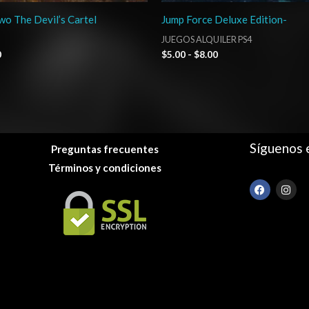
o The Devil’s Cartel
Jump Force Deluxe Edition-
JUEGOS ALQUILER PS4
0
$
5.00
-
$
8.00
Síguenos 
Preguntas frecuentes
Términos y condiciones
F
I
a
n
c
s
e
t
b
a
o
g
o
r
k
a
m