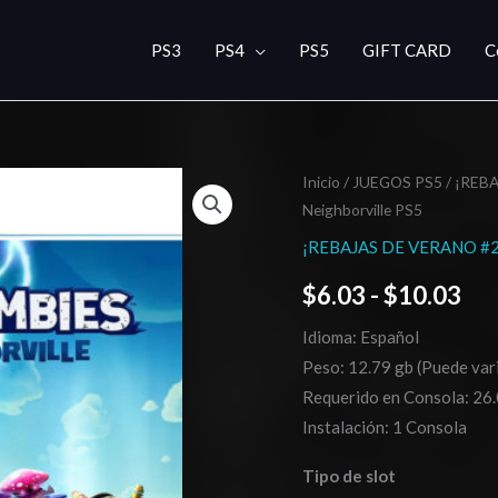
PS3
PS4
PS5
GIFT CARD
C
Plants
Inicio
/
JUEGOS PS5
/
¡REBA
Ra
Neighborville PS5
vs.
de
Zombies:
¡REBAJAS DE VERANO #2
Battle
pre
$
6.03
-
$
10.03
for
de
Neighborville
Idioma: Español
PS5
$6
Peso: 12.79 gb (Puede vari
cantidad
Requerido en Consola: 26.
has
Instalación: 1 Consola
$1
Tipo de slot