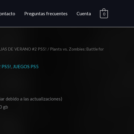
ontacto
Preguntas frecuentes
Cuenta
0
JAS DE VERANO #2 PS5!
/ Plants vs. Zombies: Battle for
ngo
 PS5!
,
JUEGOS PS5
cios:
sde
.03
ar debido a las actualizaciones)
0 gb
ta
0.03