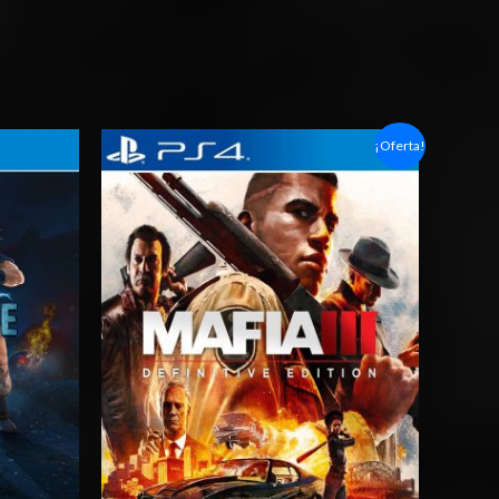
Rango
¡Oferta!
de
precios:
desde
$6.03
hasta
$10.03