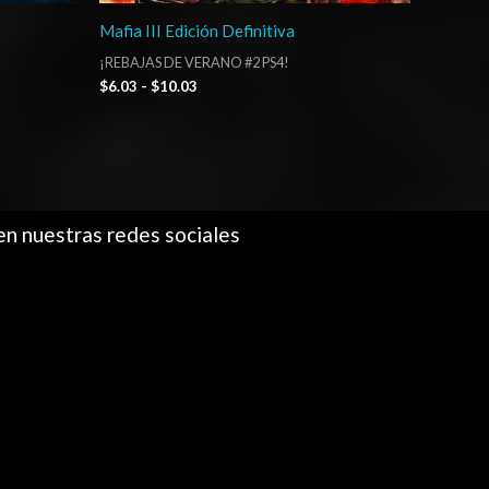
Mafia III Edición Definitiva
¡REBAJAS DE VERANO #2 PS4!
$
6.03
-
$
10.03
en nuestras redes sociales