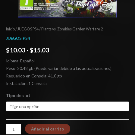
Inicio
/
JUEGOS PS4
/ Plants vs. Zombies Garden Warfare 2
JUEGOS PS4
$
10.03
-
$
15.03
Idioma: Español
Peso: 20.48 gb (Puede variar debido a las actualizaciones)
Requerido en Consola: 41.0 gb
Instalación: 1 Consola
Tipo de slot
Añadir al carrito