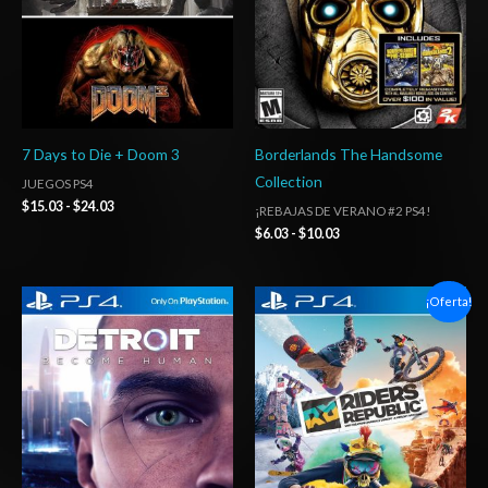
7 Days to Die + Doom 3
Borderlands The Handsome
Collection
JUEGOS PS4
$
15.03
-
$
24.03
¡REBAJAS DE VERANO #2 PS4!
$
6.03
-
$
10.03
Rango
Rango
¡Oferta!
de
de
precios:
precios:
desde
desde
$10.03
$6.03
hasta
hasta
$15.03
$10.03