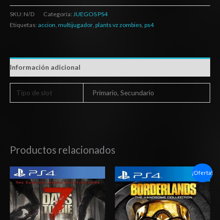
SKU:
N/D
Categoría:
JUEGOS PS4
Etiquetas:
accion
,
multijugador
,
plants vz zombies
,
ps4
Información adicional
Tipo de slot
Primario, Secundario
Productos relacionados
Rango
Rango
¡Oferta!
de
de
precios:
precios:
desde
desde
$15.03
$6.03
hasta
hasta
$24.03
$10.03