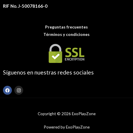
RIF No. J-50078166-0
Preguntas frecuentes
Términos y condiciones
Síguenos en nuestras redes sociales
F
I
a
n
c
s
e
t
b
a
o
g
Copyright © 2026 ExoPlayZone
o
r
k
a
m
Powered by ExoPlayZone