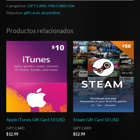
Categorías:
GIFT CARD
,
PSN CARD USA
Etiquetas:
gift cards
,
playstation
Productos relacionados
Apple iTunes Gift Card 10 USD
Steam Gift Card 50 USD
GIFT CARD
GIFT CARD
$
12.99
$
52.99