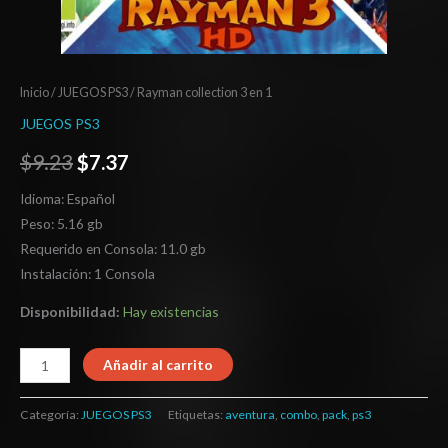
Inicio
/
JUEGOS PS3
/ Rayman collection 3 en 1
JUEGOS PS3
$
9.23
$
7.37
Idioma: Español
Peso: 5.16 gb
Requerido en Consola: 11.0 gb
Instalación: 1 Consola
Disponibilidad:
Hay existencias
Añadir al carrito
Categoría:
JUEGOS PS3
Etiquetas:
aventura
,
combo
,
pack
,
ps3