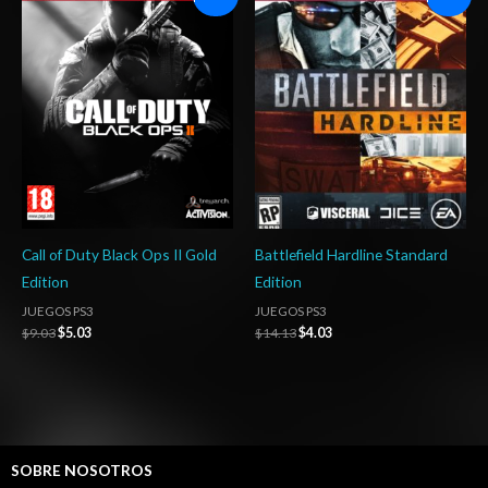
precio
precio
precio
precio
original
actual
original
actual
era:
es:
era:
es:
$9.03.
$5.03.
$14.13.
$4.03.
Call of Duty Black Ops II Gold
Battlefield Hardline Standard
Edition
Edition
JUEGOS PS3
JUEGOS PS3
$
9.03
$
5.03
$
14.13
$
4.03
SOBRE NOSOTROS