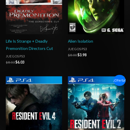
Life Is Strange + Deadly
Alien Isolation
Premonition Directors Cut
JUEGOS PS3
$
8.00
$
3.98
JUEGOS PS3
$
8.03
$
6.03
Rango
Rango
¡Oferta!
de
de
precios:
precios:
desde
desde
$20.03
$4.00
hasta
hasta
$29.03
$7.00