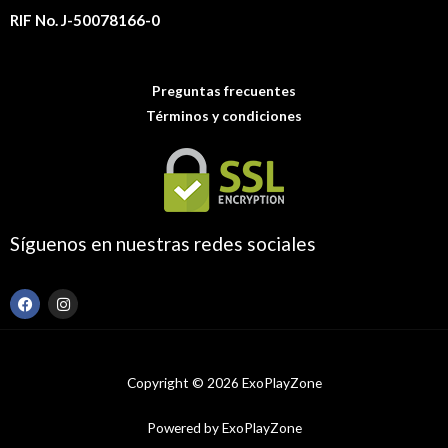
RIF No. J-50078166-0
Preguntas frecuentes
Términos y condiciones
Síguenos en nuestras redes sociales
F
I
a
n
c
s
e
t
b
a
o
g
Copyright © 2026 ExoPlayZone
o
r
k
a
m
Powered by ExoPlayZone