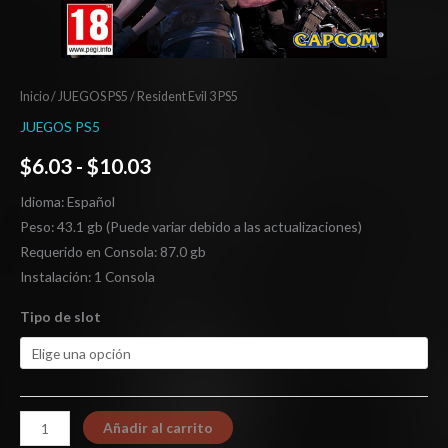
Inicio
/
JUEGOS PS5
/ Resident Evil 3 PS5
JUEGOS PS5
$
6.03
-
$
10.03
Idioma: Español
Peso: 43.1 gb (Puede variar debido a las actualizaciones)
Requerido en Consola: 87.0 gb
Instalación: 1 Consola
Tipo de slot
Añadir al carrito