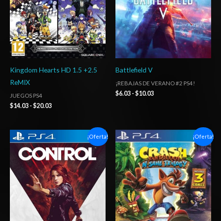
Kingdom Hearts HD 1.5 +2.5
Battlefield V
ReMIX
¡REBAJAS DE VERANO #2 PS4!
$
6.03
-
$
10.03
JUEGOS PS4
$
14.03
-
$
20.03
Rango
Rango
¡Oferta!
¡Oferta!
de
de
precios:
precios:
desde
desde
$6.03
$11.03
hasta
hasta
$10.03
$18.03