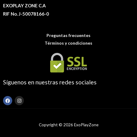
EXOPLAY ZONE C.A
RIF No. J-50078166-0
Preguntas frecuentes
Términos y condiciones
Síguenos en nuestras redes sociales
F
I
a
n
c
s
e
t
b
a
o
g
Copyright © 2026 ExoPlayZone
o
r
k
a
m