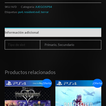
SKU:
N/D
Categoría:
JUEGOS PS4
Etiquetas:
ps4
,
resident evil
,
terror
Información adicional
Tipo de slot
Primario, Secundario
Productos relacionados
Rango
Rango
¡Oferta!
¡Oferta!
de
de
precios:
precios:
desde
desde
$14.03
$6.03
hasta
hasta
$20.03
$10.03