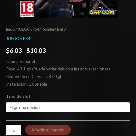
Inicio
/
JUEGOS PS4
/ Resident Evil 3
JUEGOS PS4
$
6.03
-
$
10.03
Idioma: Español
Peso: 43.1 gb (Puede variar debido a las actualizaciones)
Requerido en Consola: 87.0 gb
Instalación: 1 Consola
Tipo de slot
Añadir al carrito