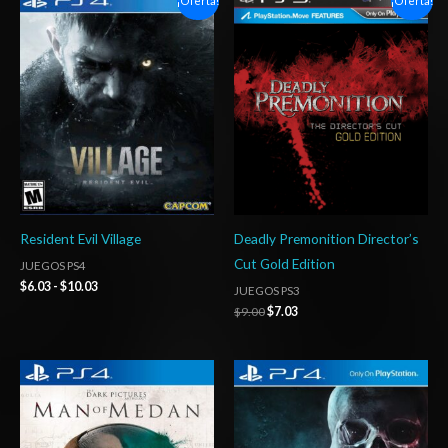
¡Oferta!
¡Oferta!
de
precio
precio
precios:
original
actual
desde
era:
es:
$6.03
$9.00.
$7.03.
hasta
$10.03
Resident Evil Village
Deadly Premonition Director’s
Cut Gold Edition
JUEGOS PS4
$
6.03
-
$
10.03
JUEGOS PS3
$
9.00
$
7.03
Rango
Rango
de
de
precios:
precios:
desde
desde
$4.00
$4.00
hasta
hasta