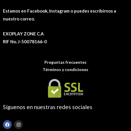
Estamos en Facebook, Instagram o puedes escribirnos a
nuestro correo.
EXOPLAY ZONE C.A
RIF No. J-50078166-0
Preguntas frecuentes
Términos y condiciones
Síguenos en nuestras redes sociales
F
I
a
n
c
s