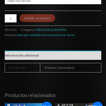
Añadir al carrito
SKU:
N/D
Categoría:
JUEGOS ALQUILER PS4
Etiquetas:
ps4
,
ps5
,
resident evil
,
survival horror
,
terror
Información adicional
Tipo de slot
Primario, Secundario
Productos relacionados
Rango
El
El