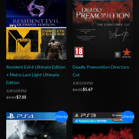
original
actual
original
actual
era:
es:
era:
es:
$9.03.
$7.03.
$6.00.
$5.67.
Resident Evil 6 Ultimate Edition
Deadly Premonition Directors
+ Metro Last Light Ultimate
Cut
Edition
JUEGOS PS3
$
6.00
$
5.67
JUEGOS PS3
$
9.03
$
7.03
Rango
El
El
¡Oferta!
¡Oferta!
de
precio
precio
precios:
original
actual
desde
era:
es:
$6.03
$9.00.
$7.03.