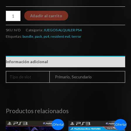
Añadir al carrito
SKU:
N/D
Categoría:
JUEGOS ALQUILER PS4
Etiquetas:
bundle
,
pack
,
ps4
,
resident evil
,
terror
Información adicional
Tipo de slot
Primario, Secundario
Productos relacionados
El
El
El
El
¡Oferta!
¡Oferta!
precio
precio
precio
precio