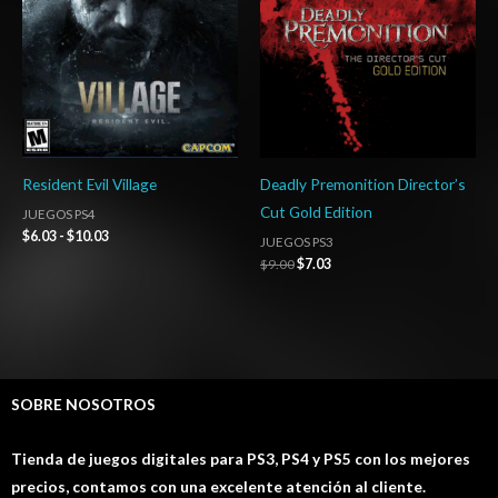
hasta
$10.03
Resident Evil Village
Deadly Premonition Director’s
Cut Gold Edition
JUEGOS PS4
$
6.03
-
$
10.03
JUEGOS PS3
$
9.00
$
7.03
SOBRE NOSOTROS
Tienda de juegos digitales para PS3, PS4 y PS5 con los mejores
precios, contamos con una excelente atención al cliente.