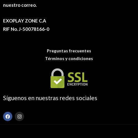
nuestro correo.
EXOPLAY ZONE C.A
RIF No. J-50078166-0
Preguntas frecuentes
Términos y condiciones
Síguenos en nuestras redes sociales
F
I
a
n
c
s
e
t
b
a
o
g