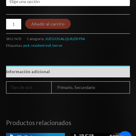
Añadir al carrito
SKU:
N/D
Categoría:
JUEGOS ALQUILER PS4
Etiquetas:
ps4
,
resident evil
,
terror
Información adicional
Tipo de slot
Primario, Secundario
Productos relacionados
Rango
El
El