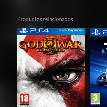
Productos relacionados
Rango
de
precios:
desde
$3.00
hasta
$6.00