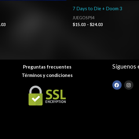
7 Days to Die + Doom 3
JUEGOS PS4
.03
$
15.03
-
$
24.03
Síguenos 
Preguntas frecuentes
Términos y condiciones
F
I
a
n
c
s
e
t
b
a
o
g
o
r
k
a
m