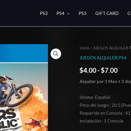
PS3
PS4
PS5
GIFT CARD
C
Riders
Inicio
/
JUEGOS ALQUILER 
Ran
Republic-
JUEGOS ALQUILER PS4
de
cantidad
$
4.00
-
$
7.00
prec
Alquiler por 1 Mes + 3 dí
des
$4.0
Idioma: Español
Peso del Juego : 20.5 (Pue
hast
Requerido en Consola : 41
$7.0
instalación : 1 Consola