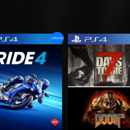
Rango
Rango
¡Oferta!
de
de
precios:
precios:
desde
desde
$6.03
$15.03
hasta
hasta
$10.03
$24.03