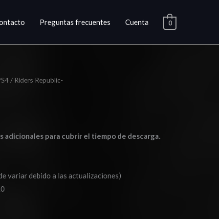
ontacto
Preguntas frecuentes
Cuenta
0
PS4
/ Riders Republic-
go
ios:
as adicionales para cubrir el tiempo de descarga.
de
0
de variar debido a las actualizaciones)
a
.0
0