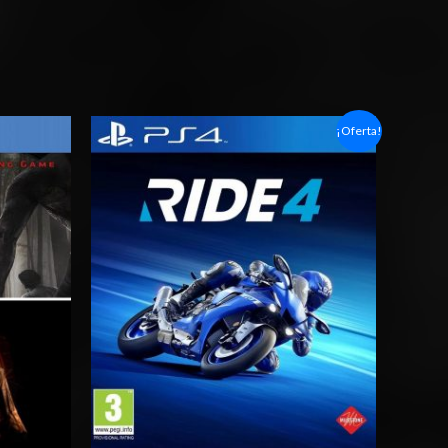
Rango
¡Oferta!
de
precios:
desde
$4.00
hasta
$7.00