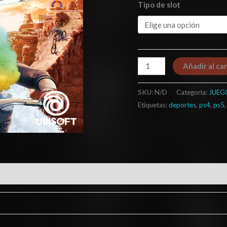
Tipo de slot
Añadir al car
SKU:
N/D
Categoría:
JUEG
Etiquetas:
deportes
,
ps4
,
ps5