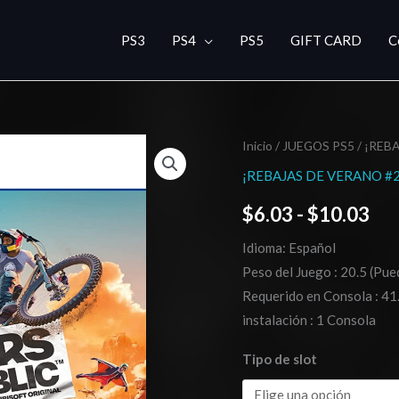
PS3
PS4
PS5
GIFT CARD
C
Riders
Inicio
/
JUEGOS PS5
/
¡REBA
Ra
Republic
¡REBAJAS DE VERANO #2
de
PS5
$
6.03
-
$
10.03
cantidad
pre
Idioma: Español
de
Peso del Juego : 20.5 (Pue
$6
Requerido en Consola : 41
instalación : 1 Consola
has
Tipo de slot
$1