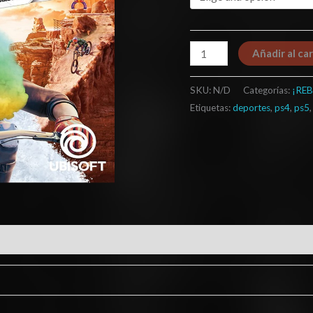
Añadir al car
SKU:
N/D
Categorías:
¡REB
Etiquetas:
deportes
,
ps4
,
ps5