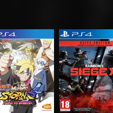
Rango
Rango
de
de
precios:
precios:
desde
desde
$24.03
$6.03
hasta
hasta
$35.03
$10.03