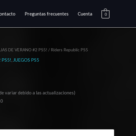
ontacto
Preguntas frecuentes
Cuenta
0
JAS DE VERANO #2 PS5!
/ Riders Republic PS5
ngo
 PS5!
,
JUEGOS PS5
cios:
sde
de variar debido a las actualizaciones)
.03
.0
ta
0.03