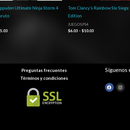
ppuden Ultimate Ninja Storm 4
Tom Clancy’s Rainbow Six Siege 
oruto
Edition
JUEGOS PS4
5.03
$
6.03
-
$
10.03
Síguenos 
Preguntas frecuentes
Términos y condiciones
F
I
a
n
c
s
e
t
b
a
o
g
o
r
k
a
m