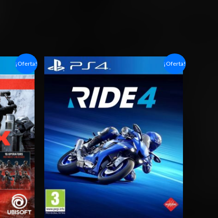
Rango
¡Oferta!
¡Oferta!
de
precios:
desde
$4.00
hasta
$7.00