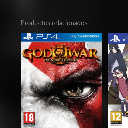
Productos relacionados
Rango
de
precios:
desde
$3.00
hasta
$6.00