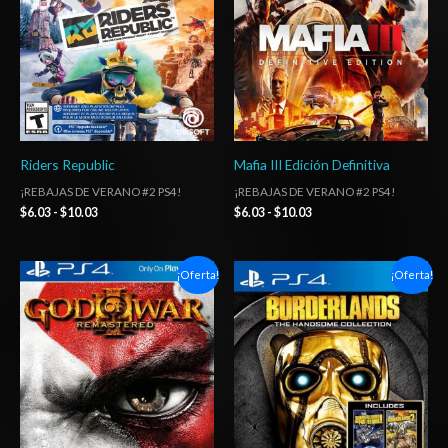
hasta
hasta
$10.03
$10.03
Riders Republic
Mafia III Edición Definitiva
¡REBAJAS DE VERANO #2 PS4!
¡REBAJAS DE VERANO #2 PS4!
$
6.03
-
$
10.03
$
6.03
-
$
10.03
Rango
Rango
¡Oferta!
¡Oferta!
de
de
precios:
precios:
desde
desde
$6.03
$6.03
hasta
hasta
$10.03
$10.03