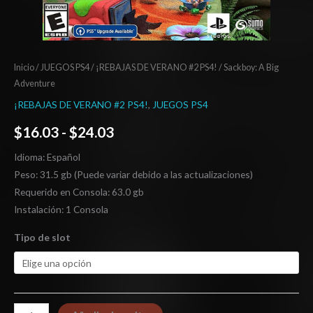
Inicio
/
JUEGOS PS4
/
¡REBAJAS DE VERANO #2 PS4!
/ Sackboy: A Big
Adventure
¡REBAJAS DE VERANO #2 PS4!
,
JUEGOS PS4
$
16.03
-
$
24.03
Idioma: Español
Peso: 31.5 gb (Puede variar debido a las actualizaciones)
Requerido en Consola: 63.0 gb
Instalación: 1 Consola
Tipo de slot