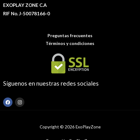
EXOPLAY ZONE C.A
RIF No. J-50078166-0
Preguntas frecuentes
Términos y condiciones
Síguenos en nuestras redes sociales
F
I
a
n
c
s
e
t
b
a
o
g
Copyright © 2026 ExoPlayZone
o
r
k
a
m