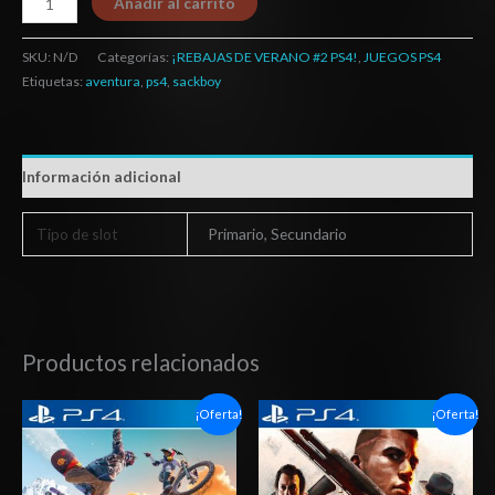
Añadir al carrito
SKU:
N/D
Categorías:
¡REBAJAS DE VERANO #2 PS4!
,
JUEGOS PS4
Etiquetas:
aventura
,
ps4
,
sackboy
Información adicional
Tipo de slot
Primario, Secundario
Productos relacionados
Rango
Rango
¡Oferta!
¡Oferta!
de
de
precios:
precios:
desde
desde
$6.03
$6.03