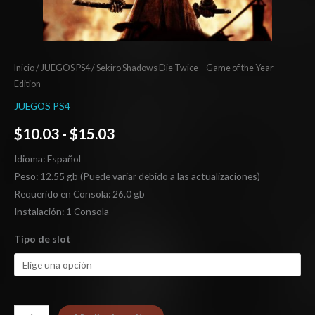
Inicio
/
JUEGOS PS4
/ Sekiro Shadows Die Twice – Game of the Year
Edition
JUEGOS PS4
$
10.03
-
$
15.03
Idioma: Español
Peso: 12.55 gb (Puede variar debido a las actualizaciones)
Requerido en Consola: 26.0 gb
Instalación: 1 Consola
Tipo de slot