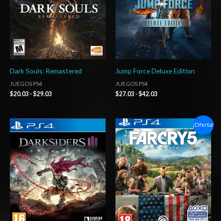
Dark Souls: Remastered
Jump Force Deluxe Edition
JUEGOS PS4
JUEGOS PS4
$
20.03
-
$
29.03
$
27.03
-
$
42.03
Rango
Rango
¡Oferta!
de
de
precios:
precios:
desde
desde
$20.03
$6.03
hasta
hasta
$29.03
$10.03