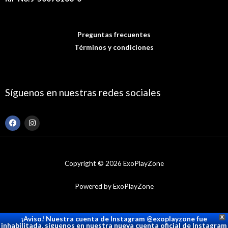
Preguntas frecuentes
Términos y condiciones
Síguenos en nuestras redes sociales
F
I
a
n
c
s
e
t
b
a
o
g
Copyright © 2026 ExoPlayZone
o
r
k
a
m
Powered by ExoPlayZone
¡Aviso! Nuestra cuenta de Instagram @exoplayzone fue
X
inhabilitada, síguenos en nuestra nueva cuenta oficial de Instagram