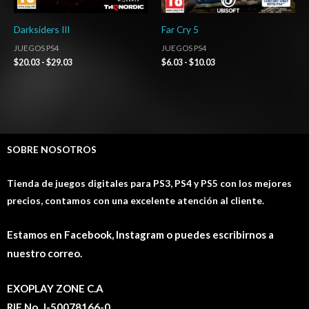
Darksiders III
Far Cry 5
JUEGOS PS4
JUEGOS PS4
$
20.03
-
$
29.03
$
6.03
-
$
10.03
SOBRE NOSOTROS
Tienda de juegos digitales para PS3, PS4 y PS5 con los mejores
precios, contamos con una excelente atención al cliente.
Estamos en Facebook, Instagram o puedes escribirnos a
nuestro correo.
EXOPLAY ZONE C.A
RIF No. J-50078166-0