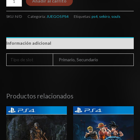
Añadir al carrito
SKU:
N/D
Categoría:
JUEGOS PS4
Etiquetas:
ps4
,
sekiro
,
souls
Información adicional
Tipo de slot
Primario, Secundario
Productos relacionados
Rango
Rango
de
de
precios:
precios:
desde
desde
$20.03
$27.03
hasta
hasta
$29.03
$42.03