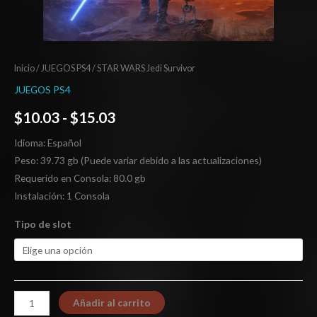
Inicio
/
JUEGOS PS4
/ STAR WARS Jedi Survivor
JUEGOS PS4
$
10.03
-
$
15.03
Idioma: Español
Peso: 39.73 gb (Puede variar debido a las actualizaciones)
Requerido en Consola: 80.0 gb
Instalación: 1 Consola
Tipo de slot
Añadir al carrito