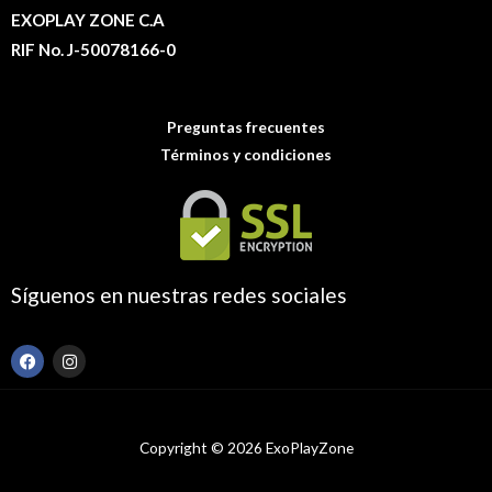
EXOPLAY ZONE C.A
RIF No. J-50078166-0
Preguntas frecuentes
Términos y condiciones
Síguenos en nuestras redes sociales
F
I
a
n
c
s
e
t
b
a
o
g
Copyright © 2026 ExoPlayZone
o
r
k
a
m