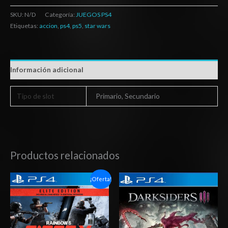
SKU:
N/D
Categoría:
JUEGOS PS4
Etiquetas:
accion
,
ps4
,
ps5
,
star wars
Información adicional
Tipo de slot
Primario, Secundario
Productos relacionados
Rango
Rango
¡Oferta!
de
de
precios:
precios:
desde
desde
$6.03
$20.03
hasta
hasta
$10.03
$29.03