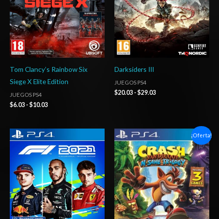
Tom Clancy’s Rainbow Six
Darksiders III
Siege X Elite Edition
JUEGOS PS4
$
20.03
-
$
29.03
JUEGOS PS4
$
6.03
-
$
10.03
Rango
Rango
¡Oferta!
de
de
precios:
precios:
desde
desde
$27.03
$11.03
hasta
hasta
$42.03
$18.03