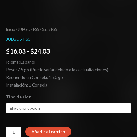
Inicio
/
JUEGOS PS5
/ Stray PS5
JUEGOS PS5
$
16.03
-
$
24.03
Idioma: Español
Peso: 7.5 gb (Puede variar debido a las actualizaciones)
Requerido en Consola: 15.0 gb
Instalación: 1 Consola
Tipo de slot
Añadir al carrito