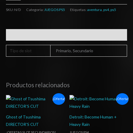
SKU:
N/D
Categoría:
JUEGOS PS5
Etiquetas:
aventura
,
ps4
,
ps5
Información adicional
Tipo de slot
Primario, Secundario
Productos relacionados
Rango
Rango
¡Oferta!
¡Oferta!
de
de
precios:
precios:
desde
desde
$14.03
$10.03
Ghost of Tsushima
Detroit: Become Human +
hasta
hasta
DIRECTOR’S CUT
Heavy Rain
$20.03
$17.03
¡OFERTAS SLOT SECUNDARIOS!
JUEGOS PS4