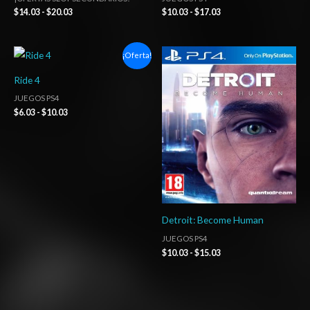
$
14.03
-
$
20.03
$
10.03
-
$
17.03
Rango
Rango
¡Oferta!
de
de
precios:
precios:
Ride 4
desde
desde
$6.03
$10.03
JUEGOS PS4
hasta
hasta
$
6.03
-
$
10.03
$10.03
$15.03
Detroit: Become Human
JUEGOS PS4
$
10.03
-
$
15.03