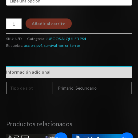
Añadir al carrito
SKU:
N/D
Categoría:
JUEGOS ALQUILER PS4
Etiquetas:
accion
,
ps4
,
survival horror
,
terror
Información adicional
Tipo de slot
Primario, Secundario
Productos relacionados
El
El
Rango