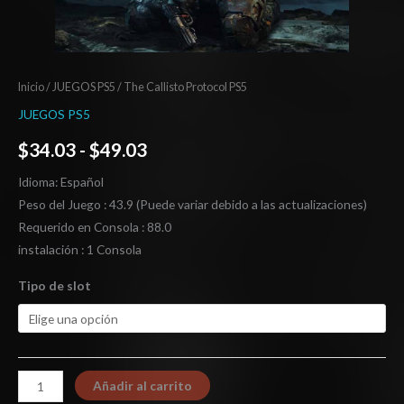
Inicio
/
JUEGOS PS5
/ The Callisto Protocol PS5
JUEGOS PS5
$
34.03
-
$
49.03
Idioma: Español
Peso del Juego : 43.9 (Puede variar debido a las actualizaciones)
Requerido en Consola : 88.0
instalación : 1 Consola
Tipo de slot
Añadir al carrito