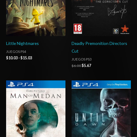
Little Nightmares
Deadly Premonition Directors
Cut
JUEGOS PS4
$
10.03
-
$
15.03
JUEGOS PS3
$
6.00
$
5.67
Rango
Rango
de
de
precios:
precios:
desde
desde
$4.00
$4.00
hasta
hasta
$7.00
$7.00