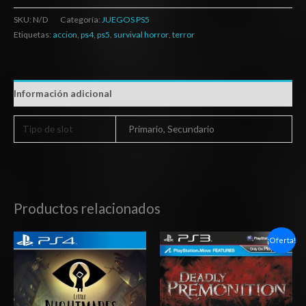
SKU:
N/D
Categoría:
JUEGOS PS5
Etiquetas:
accion
,
ps4
,
ps5
,
survival horror
,
terror
Información adicional
Tipo de slot
Primario, Secundario
Productos relacionados
Rango
El
El
¡Oferta!
de
precio
precio
precios:
original
actual
desde
era:
es:
$10.03
$6.00.
$5.67.
hasta
$15.03