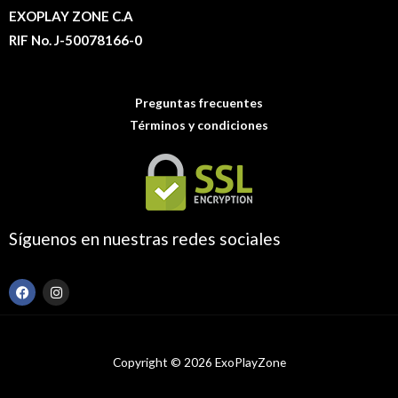
EXOPLAY ZONE C.A
RIF No. J-50078166-0
Preguntas frecuentes
Términos y condiciones
Síguenos en nuestras redes sociales
F
I
a
n
c
s
e
t
b
a
o
g
Copyright © 2026 ExoPlayZone
o
r
k
a
m