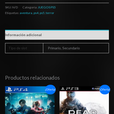
SKU:
N/D
Categoría:
JUEGOS PS5
Etiquetas:
aventura
,
ps4
,
ps5
,
terror
Información adicional
Tipo de slot
Primario, Secundario
Productos relacionados
Rango
El
El
¡Oferta!
¡Oferta!
de
precio
precio
precios:
original
actual
desde
era:
es:
$4.00
$8.03.
$4.98.
hasta
$7.00