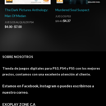
The Dark Pictures Anthology:
Murdered Soul Suspect
Man Of Medan
JUEGOS PS3
$
8.43
$
4.37
JUEGOS ALQUILER PS4
$
4.00
-
$
7.00
SOBRE NOSOTROS
Tienda de juegos digitales para PS3, PS4 y PS5 con los mejores
precios, contamos con una excelente atención al cliente.
Estamos en Facebook, Instagram o puedes escribirnos a
nuestro correo.
EXOPLAY ZONE C.A