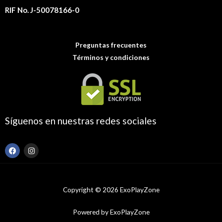
RIF No. J-50078166-0
Preguntas frecuentes
Términos y condiciones
Síguenos en nuestras redes sociales
F
I
a
n
c
s
e
t
b
a
o
g
Copyright © 2026 ExoPlayZone
o
r
k
a
m
Powered by ExoPlayZone