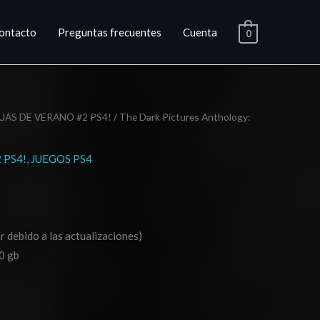
ontacto
Preguntas frecuentes
Cuenta
0
JAS DE VERANO #2 PS4!
/ The Dark Pictures Anthology:
ngo
 PS4!
,
JUEGOS PS4
cios:
sde
.03
r debido a las actualizaciones)
0 gb
ta
0.03