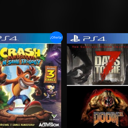
Rango
Rango
¡Oferta!
de
de
precios:
precios:
desde
desde
$11.03
$15.03
hasta
hasta
$18.03
$24.03