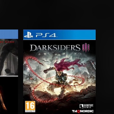
Rango
de
precios:
desde
$20.03
hasta
$29.03