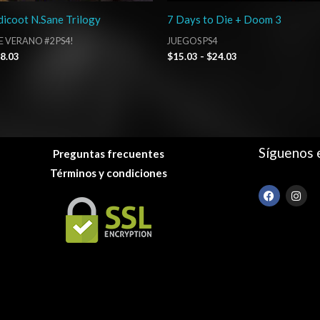
icoot N.Sane Trilogy
7 Days to Die + Doom 3
E VERANO #2 PS4!
JUEGOS PS4
8.03
$
15.03
-
$
24.03
Síguenos 
Preguntas frecuentes
Términos y condiciones
F
I
a
n
c
s
e
t
b
a
o
g
o
r
k
a
m