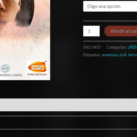
Añadir al car
SKU:
N/D
Categorías:
¡REB
Etiquetas:
aventura
,
ps4
,
terr