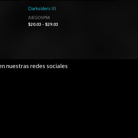
Darksiders III
JUEGOS PS4
$
20.03
-
$
29.03
en nuestras redes sociales