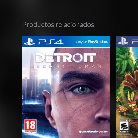
Productos relacionados
Rango
de
precios:
desde
$10.03
hasta
$15.03