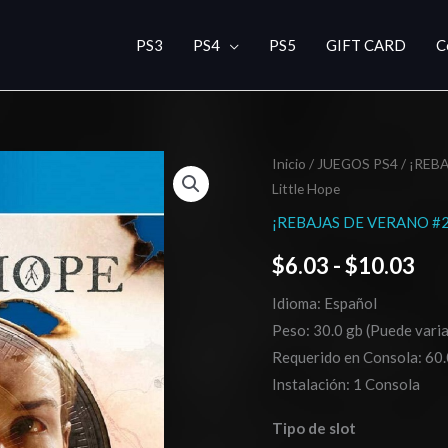
PS3
PS4
PS5
GIFT CARD
C
The
Inicio
/
JUEGOS PS4
/
¡REBA
Ra
Little Hope
Dark
de
Pictures
¡REBAJAS DE VERANO #2
Anthology:
pre
$
6.03
-
$
10.03
Little
de
Hope
Idioma: Español
cantidad
$6
Peso: 30.0 gb (Puede varia
Requerido en Consola: 60.
has
Instalación: 1 Consola
$1
Tipo de slot