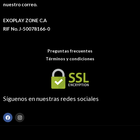
nuestro correo.
EXOPLAY ZONE C.A
RIF No. J-50078166-0
Preguntas frecuentes
Términos y condiciones
Síguenos en nuestras redes sociales
F
I
a
n
c
s
e
t
b
a
o
g