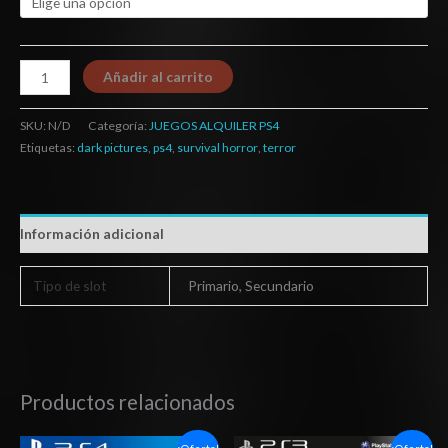
Añadir al carrito
SKU:
N/D
Categoría:
JUEGOS ALQUILER PS4
Etiquetas:
dark pictures
,
ps4
,
survival horror
,
terror
Información adicional
Tipo de slot
Primario, Secundario
Productos relacionados
Rango
El
El