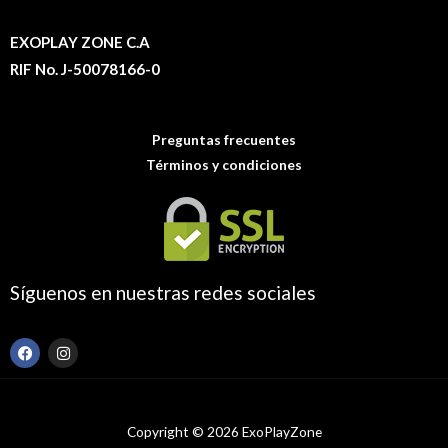
EXOPLAY ZONE C.A
RIF No. J-50078166-0
Preguntas frecuentes
Términos y condiciones
Síguenos en nuestras redes sociales
F
I
a
n
c
s
e
t
b
a
o
g
Copyright © 2026 ExoPlayZone
o
r