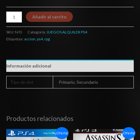
Añadir al carrito
SKU:
N/D
Categoría:
JUEGOS ALQUILER PS4
Etiquetas:
accion
,
ps4
,
rpg
Información adicional
Tipo de slot
Primario, Secundario
Productos relacionados
Rango
El
El
¡Oferta!
¡Oferta!
de
precio
precio