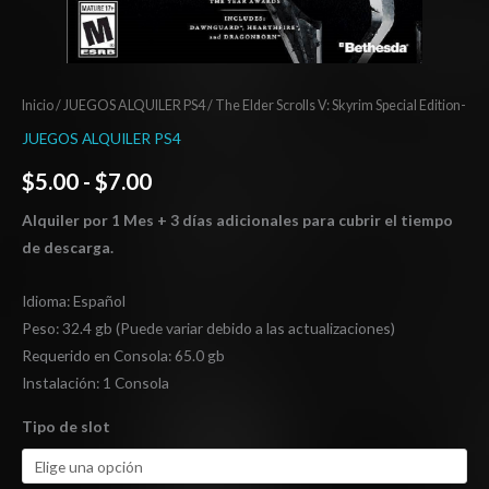
Inicio
/
JUEGOS ALQUILER PS4
/ The Elder Scrolls V: Skyrim Special Edition-
JUEGOS ALQUILER PS4
$
5.00
-
$
7.00
Alquiler por 1 Mes + 3 días adicionales para cubrir el tiempo
de descarga.
Idioma: Español
Peso: 32.4 gb (Puede variar debido a las actualizaciones)
Requerido en Consola: 65.0 gb
Instalación: 1 Consola
Tipo de slot