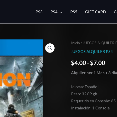
PS3
PS4
PS5
GIFT CARD
C
Tom
Inicio
/
JUEGOS ALQUILER 
Ran
Clancy’s
JUEGOS ALQUILER PS4
de
The
$
4.00
-
$
7.00
Division
prec
cantidad
Alquiler por 1 Mes + 3 dí
des
$4.0
Idioma: Español
Peso: 32.89 gb
hast
Requerido en Consola: 65
$7.0
Instalación: 1 Consola