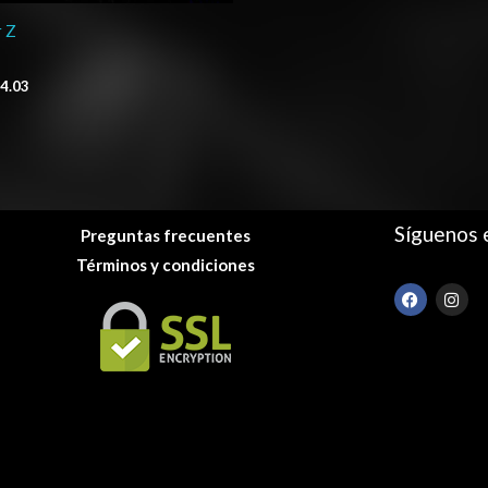
 Z
4.03
Síguenos 
Preguntas frecuentes
Términos y condiciones
F
I
a
n
c
s
e
t
b
a
o
g
o
r
k
a
m