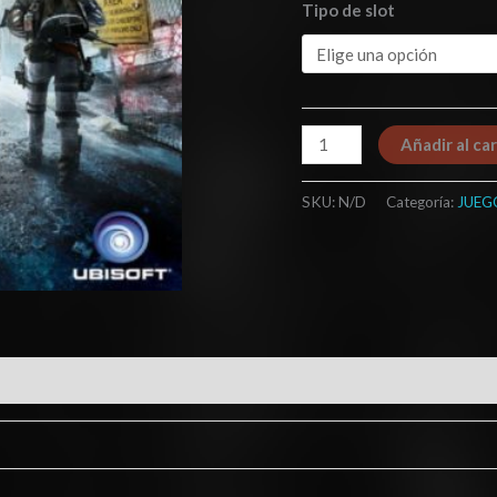
Tipo de slot
Añadir al car
SKU:
N/D
Categoría:
JUEG