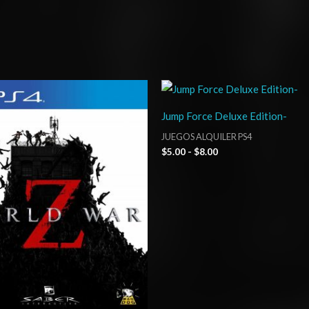
Rango
Rango
de
de
precios:
precios:
Jump Force Deluxe Edition-
desde
desde
$16.03
$5.00
JUEGOS ALQUILER PS4
hasta
hasta
$
5.00
-
$
8.00
$24.03
$8.00