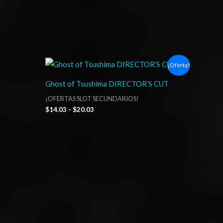
Rango
¡Oferta!
de
precios:
Ghost of Tsushima DIRECTOR’S CUT
desde
$14.03
¡OFERTAS SLOT SECUNDARIOS!
hasta
$
14.03
-
$
20.03
$20.03