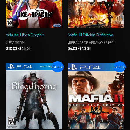
Yakuza: Like a Dragon
Mafia III Edición Definitiva
JUEGOS PS4
¡REBAJAS DE VERANO #2 PS4!
$
10.03
-
$
15.03
$
6.03
-
$
10.03
Rango
Rango
¡Oferta!
¡Oferta!
de
de
precios:
precios:
desde
desde
$6.03
$6.03
hasta
hasta
$10.03
$10.03