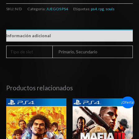
SKU:
N/D
Categoría:
JUEGOS PS4
Etiquetas:
ps4
,
rpg
,
souls
Información adicional
Tipo de slot
Primario, Secundario
Productos relacionados
Rango
Rango
¡Oferta!
de
de
precios:
precios:
desde
desde
$10.03
$6.03
hasta
hasta
$15.03
$10.03