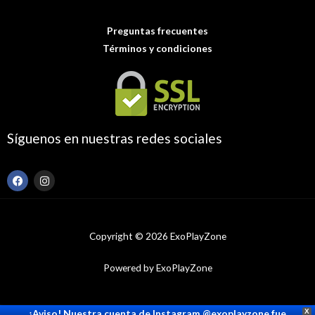
Preguntas frecuentes
Términos y condiciones
Síguenos en nuestras redes sociales
F
I
a
n
c
s
e
t
b
a
o
g
Copyright © 2026 ExoPlayZone
o
r
k
a
m
Powered by ExoPlayZone
¡Aviso! Nuestra cuenta de Instagram @exoplayzone fue
X